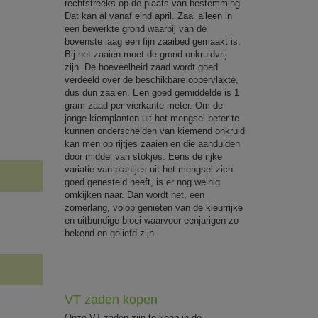
rechtstreeks op de plaats van bestemming.
Dat kan al vanaf eind april. Zaai alleen in
een bewerkte grond waarbij van de
bovenste laag een fijn zaaibed gemaakt is.
Bij het zaaien moet de grond onkruidvrij
zijn. De hoeveelheid zaad wordt goed
verdeeld over de beschikbare oppervlakte,
dus dun zaaien. Een goed gemiddelde is 1
gram zaad per vierkante meter. Om de
jonge kiemplanten uit het mengsel beter te
kunnen onderscheiden van kiemend onkruid
kan men op rijtjes zaaien en die aanduiden
door middel van stokjes. Eens de rijke
variatie van plantjes uit het mengsel zich
goed genesteld heeft, is er nog weinig
omkijken naar. Dan wordt het, een
zomerlang, volop genieten van de kleurrijke
en uitbundige bloei waarvoor eenjarigen zo
bekend en geliefd zijn.
VT zaden kopen
Onze VT-zaden zijn te koop in de