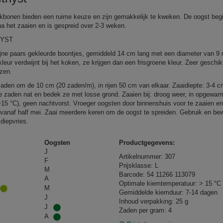
ikbonen bieden een ruime keuze en zijn gemakkelijk te kweken. De oogst begi
a het zaaien en is gespreid over 2-3 weken.
YST
ijne paars gekleurde boontjes, gemiddeld 14 cm lang met een diameter van 
leur verdwijnt bij het koken, ze krijgen dan een frisgroene kleur. Zeer geschik
ezen.
zaden om de 10 cm (20 zaden/m), in rijen 50 cm van elkaar. Zaaidiepte: 3-4 c
 zaden nat en bedek ze met losse grond. Zaaien bij: droog weer, in opgewa
>15 °C), geen nachtvorst. Vroeger oogsten door binnenshuis voor te zaaien en 
 vanaf half mei. Zaai meerdere keren om de oogst te spreiden. Gebruik en bew
 diepvries.
Oogsten
Productgegevens:
J
Artikelnummer: 307
F
Prijsklasse: L
M
Barcode: 54 11266 113079
A
Optimale kiemtemperatuur: > 15 °C
M
Gemiddelde kiemduur: 7-14 dagen
J
Inhoud verpakking: 25 g
J
Zaden per gram: 4
A