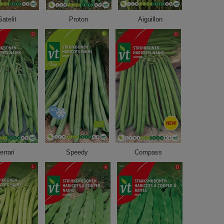
Satelit
Proton
Aiguillon
errari
Speedy
Compass