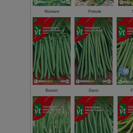
Montano
Prelude
Boston
Davis
F