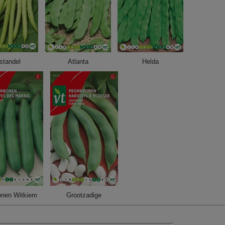
standel
Atlanta
Helda
onen Witkiem
Grootzadige