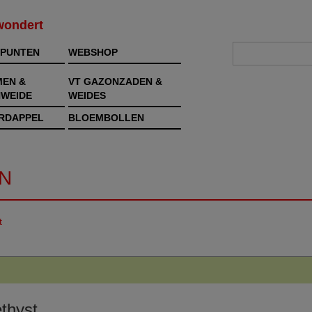
rwondert
PUNTEN
WEBSHOP
MEN &
VT GAZONZADEN &
WEIDE
WEIDES
RDAPPEL
BLOEMBOLLEN
N
t
thyst