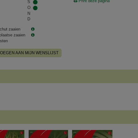
Print deze pagina
S
O
N
D
chut zaaien
plaatse zaaien
sten
OEGEN AAN MIJN WENSLIJST