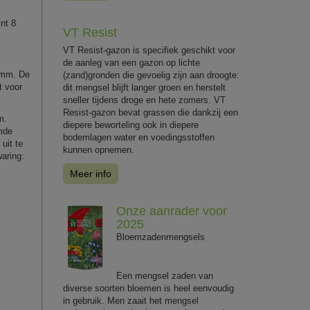
nt 8
VT Resist
VT Resist-gazon is specifiek geschikt voor
de aanleg van een gazon op lichte
9 mm. De
(zand)gronden die gevoelig zijn aan droogte:
t voor
dit mengsel blijft langer groen en herstelt
sneller tijdens droge en hete zomers. VT
Resist-gazon bevat grassen die dankzij een
m.
diepere beworteling ook in diepere
rmde
bodemlagen water en voedingsstoffen
uit te
kunnen opnemen.
aring:
Meer info
Onze aanrader voor
2025
Bloemzadenmengsels
Een mengsel zaden van
diverse soorten bloemen is heel eenvoudig
in gebruik. Men zaait het mengsel