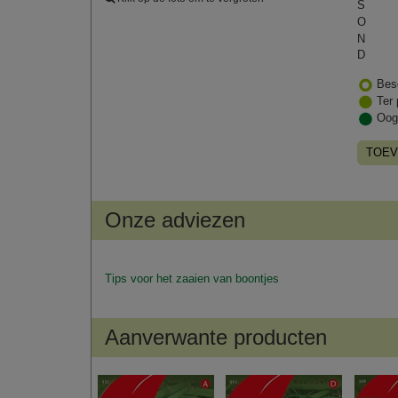
S
O
N
D
Bes
Ter 
Oog
TOEV
Onze adviezen
Tips voor het zaaien van boontjes
Aanverwante producten