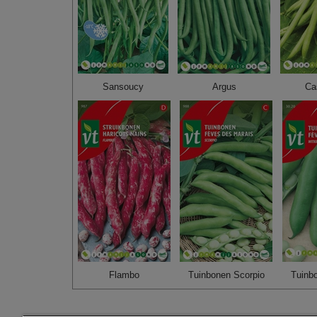
Sansoucy
Argus
Ca
Flambo
Tuinbonen Scorpio
Tuinb