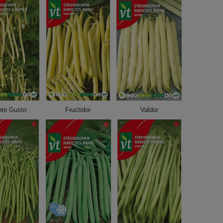
te Gusto
Fructidor
Valdor