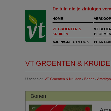
De tuin die je zintuigen ve
HOME
VERKOOP
VT GROENTEN &
VT BLOE
KRUIDEN
BLOEMEN
AJUIN/SJALOT/LOOK
PLANTAA
VT GROENTEN & KRUIDE
U bent hier:
VT Groenten & Kruiden
/
Bonen
/
Amethys
Bonen
Ame