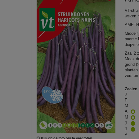
VT-stru
weken n
AMETH
Middelf
paarse k
diepvri
Zaai 2 
Maak de
grond (
planten
vers en
Zaaien
J
F
M
A
M
J
J
A
Klik op de foto om te vergroten