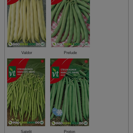
Valdor
Prelude
Satelit
Proton