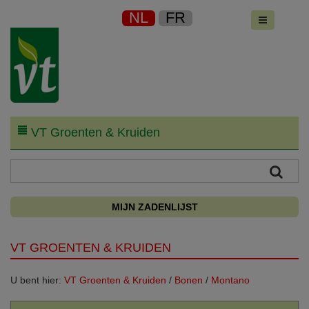
NL
FR
VT Groenten & Kruiden
MIJN ZADENLIJST
VT GROENTEN & KRUIDEN
U bent hier:
VT Groenten & Kruiden
/
Bonen
/
Montano