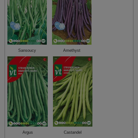
Sansoucy
Amethyst
Argus
Castandel