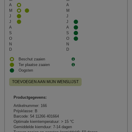
A
A
M
M
J
J
J
J
A
A
S
S
O
O
N
N
D
D
Beschut zaaien
Ter plaatse zaaien
Oogsten
TOEVOEGEN AAN MIJN WENSLIJST
Productgegevens:
Artikelnummer: 166
Prijsklasse: B
Barcode: 54 11266 401664
Optimale kiemtemperatuur: > 15 °C
Gemiddelde kiemduur: 7-14 dagen