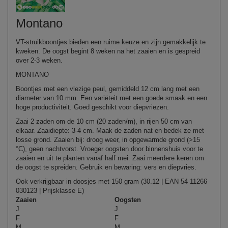
Montano
VT-struikboontjes bieden een ruime keuze en zijn gemakkelijk te
kweken. De oogst begint 8 weken na het zaaien en is gespreid
over 2-3 weken.
MONTANO
Boontjes met een vlezige peul, gemiddeld 12 cm lang met een
diameter van 10 mm. Een variëteit met een goede smaak en een
hoge productiviteit. Goed geschikt voor diepvriezen.
Zaai 2 zaden om de 10 cm (20 zaden/m), in rijen 50 cm van
elkaar. Zaaidiepte: 3-4 cm. Maak de zaden nat en bedek ze met
losse grond. Zaaien bij: droog weer, in opgewarmde grond (>15
°C), geen nachtvorst. Vroeger oogsten door binnenshuis voor te
zaaien en uit te planten vanaf half mei. Zaai meerdere keren om
de oogst te spreiden. Gebruik en bewaring: vers en diepvries.
Ook verkrijgbaar in doosjes met 150 gram (30.12 | EAN 54 11266
030123 | Prijsklasse E)
Zaaien
Oogsten
J
J
F
F
M
M