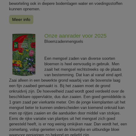
beworteling ook in diepere bodemlagen water en voedingsstoffen
kunnen opnemen.
Meer info
Onze aanrader voor 2025
Bloemzadenmengsels
Een mengsel zaden van diverse soorten
bloemen is heel eenvoudig in gebruik. Men
zaait het mengsel rechtstreeks op de plaats
van bestemming. Dat kan al vanaf eind april.
Zaai alleen in een bewerkte grond waarbij van de bovenste laag
een fijn zaaibed gemaakt is. Bij het zaaien moet de grond
onkruidvrij zijn. De hoeveelheid zaad wordt goed verdeeld over de
beschikbare oppervlakte, dus dun zaaien. Een goed gemiddelde is
1 gram zaad per vierkante meter. Om de jonge kiemplanten uit het
mengsel beter te kunnen onderscheiden van kiemend onkruid kan
men op rijtjes zaaien en die aanduiden door middel van stokjes.
Eens de rijke variatie van plantjes uit het mengsel zich goed
genesteld heeft, is er nog weinig omkijken naar. Dan wordt het, een
zomerlang, volop genieten van de kleurrijke en uitbundige bloei
waarvoor eenjarigen zo bekend en geliefd zijn.