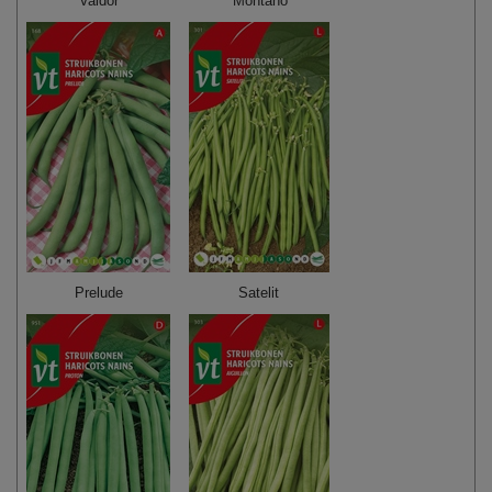
Valdor
Montano
Prelude
Satelit