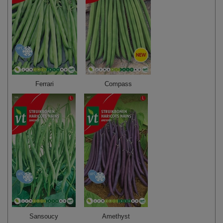
Ferrari
Compass
Sansoucy
Amethyst