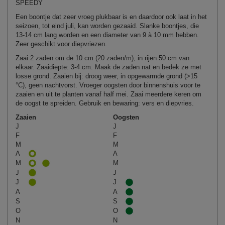
SPEEDY
Een boontje dat zeer vroeg plukbaar is en daardoor ook laat in het
seizoen, tot eind juli, kan worden gezaaid. Slanke boontjes, die
13-14 cm lang worden en een diameter van 9 à 10 mm hebben.
Zeer geschikt voor diepvriezen.
Zaai 2 zaden om de 10 cm (20 zaden/m), in rijen 50 cm van
elkaar. Zaaidiepte: 3-4 cm. Maak de zaden nat en bedek ze met
losse grond. Zaaien bij: droog weer, in opgewarmde grond (>15
°C), geen nachtvorst. Vroeger oogsten door binnenshuis voor te
zaaien en uit te planten vanaf half mei. Zaai meerdere keren om
de oogst te spreiden. Gebruik en bewaring: vers en diepvries.
Zaaien
Oogsten
J
J
F
F
M
M
A
A
M
M
J
J
J
J
A
A
S
S
O
O
N
N