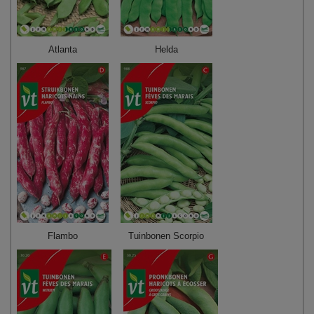
Atlanta
Helda
Flambo
Tuinbonen Scorpio