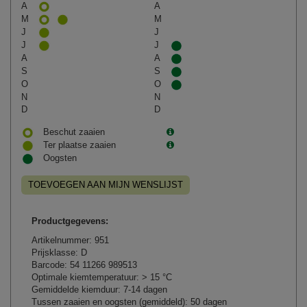
A
A
M
M
J
J
J
J
A
A
S
S
O
O
N
N
D
D
Beschut zaaien
Ter plaatse zaaien
Oogsten
TOEVOEGEN AAN MIJN WENSLIJST
Productgegevens:
Artikelnummer: 951
Prijsklasse: D
Barcode: 54 11266 989513
Optimale kiemtemperatuur: > 15 °C
Gemiddelde kiemduur: 7-14 dagen
Tussen zaaien en oogsten (gemiddeld): 50 dagen