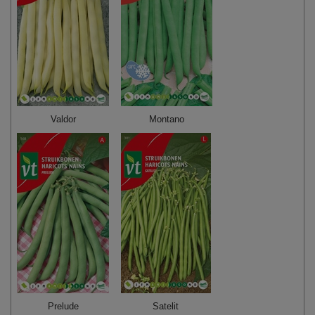
Valdor
Montano
Prelude
Satelit