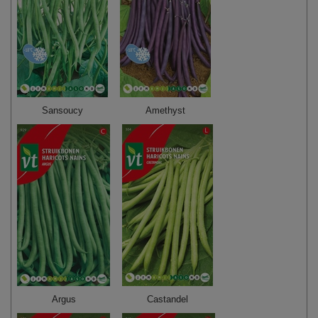
Sansoucy
Amethyst
Argus
Castandel