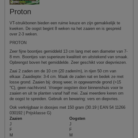
Proton
VT-struikbonen bieden een ruime keuze en zijn gemakkelijk te
kweken. De oogst begint 8 weken na het zaaien en is gespreid
over 2-3 weken.
PROTON
Zeer fijne boontjes gemiddeld 13 cm lang met een diameter van 7-
8 mm. Boontjes van superieure kwaliteit en uitstekend van smaak.
Opbrengst boven het gemiddelde. Zeer geschikt voor diepvriezen.
Zaai 2 zaden om de 10 cm (20 zaden/m), in rijen 50 cm van
elkaar. Zaaidiepte: 3-4 cm. Maak de zaden nat en bedek ze met
losse grond. Zaaien bij: droog weer, in opgewarmde grond (>15
°C), geen nachtvorst. Vroeger oogsten door binnenshuis voor te
zaaien en uit te planten vanaf half mei. Zaai meerdere keren om
de oogst te spreiden. Gebruik en bewaring: vers en diepvries.
Ook verkrijgbaar in doosjes met 150 gram (30.19 | EAN 54 11266
030192 | Prijsklasse G)
Zaaien
Oogsten
J
J
F
F
M
M