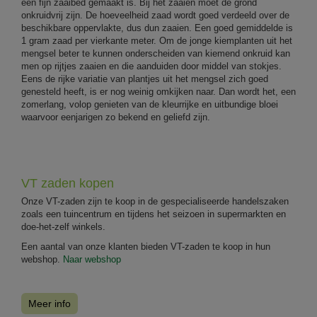
een fijn zaaibed gemaakt is. Bij het zaaien moet de grond
onkruidvrij zijn. De hoeveelheid zaad wordt goed verdeeld over de
beschikbare oppervlakte, dus dun zaaien. Een goed gemiddelde is
1 gram zaad per vierkante meter. Om de jonge kiemplanten uit het
mengsel beter te kunnen onderscheiden van kiemend onkruid kan
men op rijtjes zaaien en die aanduiden door middel van stokjes.
Eens de rijke variatie van plantjes uit het mengsel zich goed
genesteld heeft, is er nog weinig omkijken naar. Dan wordt het, een
zomerlang, volop genieten van de kleurrijke en uitbundige bloei
waarvoor eenjarigen zo bekend en geliefd zijn.
VT zaden kopen
Onze VT-zaden zijn te koop in de gespecialiseerde handelszaken
zoals een tuincentrum en tijdens het seizoen in supermarkten en
doe-het-zelf winkels.
Een aantal van onze klanten bieden VT-zaden te koop in hun
webshop.
Naar webshop
Meer info