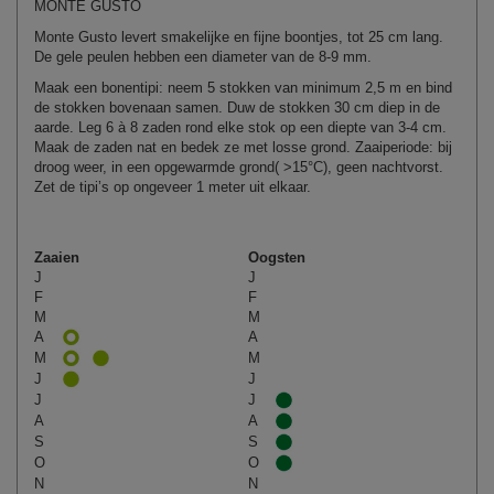
MONTE GUSTO
Monte Gusto levert smakelijke en fijne boontjes, tot 25 cm lang.
De gele peulen hebben een diameter van de 8-9 mm.
Maak een bonentipi: neem 5 stokken van minimum 2,5 m en bind
de stokken bovenaan samen. Duw de stokken 30 cm diep in de
aarde. Leg 6 à 8 zaden rond elke stok op een diepte van 3-4 cm.
Maak de zaden nat en bedek ze met losse grond. Zaaiperiode: bij
droog weer, in een opgewarmde grond( >15°C), geen nachtvorst.
Zet de tipi’s op ongeveer 1 meter uit elkaar.
Zaaien
Oogsten
J
J
F
F
M
M
A
A
M
M
J
J
J
J
A
A
S
S
O
O
N
N