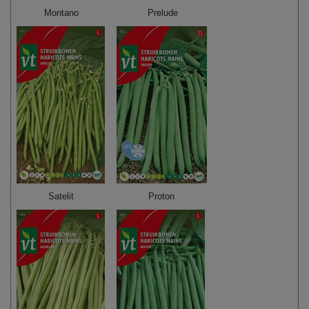
Montano
Prelude
Satelit
Proton