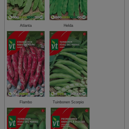
Atlanta
Helda
Flambo
Tuinbonen Scorpio