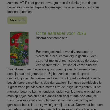
zomers. VT Resist-gazon bevat grassen die dankzij een diepere
beworteling ook in diepere bodemlagen water en voedingsstoffen
kunnen opnemen.
Meer info
Onze aanrader voor 2025
Bloemzadenmengsels
Een mengsel zaden van diverse soorten
bloemen is heel eenvoudig in gebruik. Men
zaait het mengsel rechtstreeks op de plaats
van bestemming. Dat kan al vanaf eind april.
Zaai alleen in een bewerkte grond waarbij van de bovenste laag
een fijn zaaibed gemaakt is. Bij het zaaien moet de grond
onkruidvrij zijn. De hoeveelheid zaad wordt goed verdeeld over de
beschikbare oppervlakte, dus dun zaaien. Een goed gemiddelde is
1 gram zaad per vierkante meter. Om de jonge kiemplanten uit het
mengsel beter te kunnen onderscheiden van kiemend onkruid kan
men op rijtjes zaaien en die aanduiden door middel van stokjes.
Eens de rijke variatie van plantjes uit het mengsel zich goed
genesteld heeft, is er nog weinig omkijken naar. Dan wordt het, een
zomerlang, volop genieten van de kleurrijke en uitbundige bloei