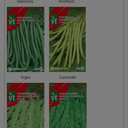
Sansoucy
Amethyst
Argus
Castandel