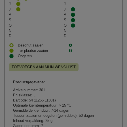
J
J
J
J
A
A
S
S
O
O
N
N
D
D
Beschut zaaien
Ter plaatse zaaien
Oogsten
TOEVOEGEN AAN MIJN WENSLIJST
Productgegevens:
Artikelnummer: 301
Prijsklasse: L
Barcode: 54 11266 113017
Optimale kiemtemperatuur: > 15 °C
Gemiddelde kiemduur: 7-14 dagen
Tussen zaaien en oogsten (gemiddeld): 50 dagen
Inhoud verpakking: 25 g
Zaden per gram: 7