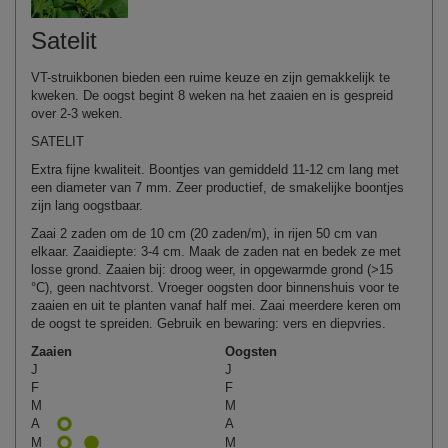
Satelit
VT-struikbonen bieden een ruime keuze en zijn gemakkelijk te
kweken. De oogst begint 8 weken na het zaaien en is gespreid
over 2-3 weken.
SATELIT
Extra fijne kwaliteit. Boontjes van gemiddeld 11-12 cm lang met
een diameter van 7 mm. Zeer productief, de smakelijke boontjes
zijn lang oogstbaar.
Zaai 2 zaden om de 10 cm (20 zaden/m), in rijen 50 cm van
elkaar. Zaaidiepte: 3-4 cm. Maak de zaden nat en bedek ze met
losse grond. Zaaien bij: droog weer, in opgewarmde grond (>15
°C), geen nachtvorst. Vroeger oogsten door binnenshuis voor te
zaaien en uit te planten vanaf half mei. Zaai meerdere keren om
de oogst te spreiden. Gebruik en bewaring: vers en diepvries.
Zaaien
Oogsten
J
J
F
F
M
M
A
A
M
M