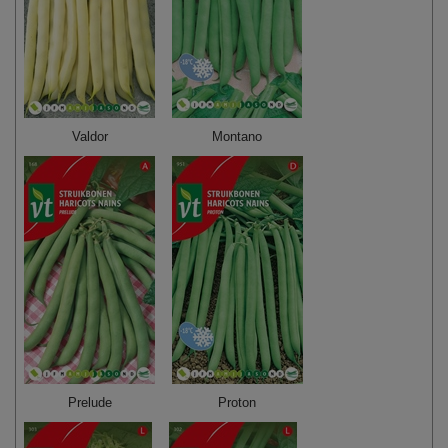
Valdor
Montano
Prelude
Proton