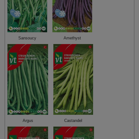
Sansoucy
Amethyst
Argus
Castandel