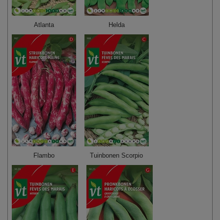
Atlanta
Helda
Flambo
Tuinbonen Scorpio