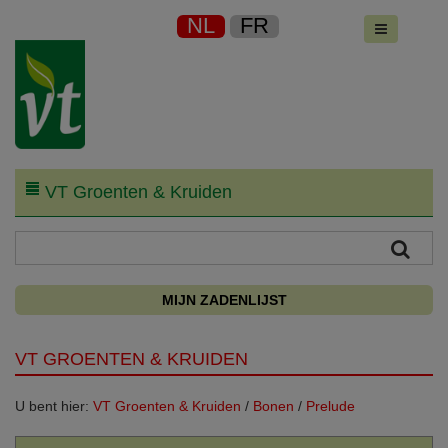
NL
FR
VT Groenten & Kruiden
MIJN ZADENLIJST
VT GROENTEN & KRUIDEN
U bent hier:
VT Groenten & Kruiden
/
Bonen
/
Prelude