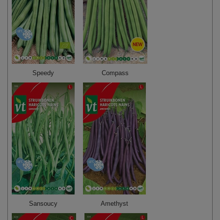
Speedy
Compass
Sansoucy
Amethyst