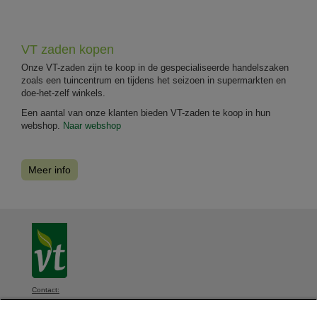
VT zaden kopen
Onze VT-zaden zijn te koop in de gespecialiseerde handelszaken
zoals een tuincentrum en tijdens het seizoen in supermarkten en
doe-het-zelf winkels.
Een aantal van onze klanten bieden VT-zaden te koop in hun
webshop.
Naar webshop
Meer info
Contact:
VT, Diksmuidsesteenweg 339, 8800 Roeselare, België