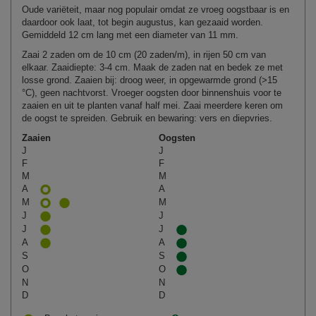
Oude variëteit, maar nog populair omdat ze vroeg oogstbaar is en
daardoor ook laat, tot begin augustus, kan gezaaid worden.
Gemiddeld 12 cm lang met een diameter van 11 mm.
Zaai 2 zaden om de 10 cm (20 zaden/m), in rijen 50 cm van
elkaar. Zaaidiepte: 3-4 cm. Maak de zaden nat en bedek ze met
losse grond. Zaaien bij: droog weer, in opgewarmde grond (>15
°C), geen nachtvorst. Vroeger oogsten door binnenshuis voor te
zaaien en uit te planten vanaf half mei. Zaai meerdere keren om
de oogst te spreiden. Gebruik en bewaring: vers en diepvries.
Zaaien
Oogsten
J
J
F
F
M
M
A
A
M
M
J
J
J
J
A
A
S
S
O
O
N
N
D
D