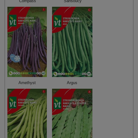
Compass
Sansoucy
Amethyst
Argus