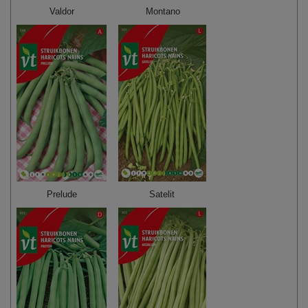
Valdor
Montano
Prelude
Satelit