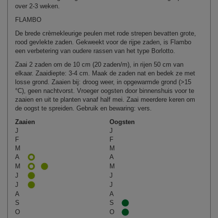
over 2-3 weken.
FLAMBO
De brede crèmekleurige peulen met rode strepen bevatten grote,
rood gevlekte zaden. Gekweekt voor de rijpe zaden, is Flambo
een verbetering van oudere rassen van het type Borlotto.
Zaai 2 zaden om de 10 cm (20 zaden/m), in rijen 50 cm van
elkaar. Zaaidiepte: 3-4 cm. Maak de zaden nat en bedek ze met
losse grond. Zaaien bij: droog weer, in opgewarmde grond (>15
°C), geen nachtvorst. Vroeger oogsten door binnenshuis voor te
zaaien en uit te planten vanaf half mei. Zaai meerdere keren om
de oogst te spreiden. Gebruik en bewaring: vers.
Zaaien
Oogsten
J
J
F
F
M
M
A
A
M
M
J
J
J
J
A
A
S
S
O
O