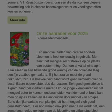
zomers. VT Resist-gazon bevat grassen die dankzij een diepere
beworteling ook in diepere bodemlagen water en voedingsstoffen
kunnen opnemen.
Meer info
Onze aanrader voor 2025
Bloemzadenmengsels
Een mengsel zaden van diverse soorten
bloemen is heel eenvoudig in gebruik. Men
zaait het mengsel rechtstreeks op de plaats
van bestemming. Dat kan al vanaf eind april.
Zaai alleen in een bewerkte grond waarbij van de bovenste laag
een fijn zaaibed gemaakt is. Bij het zaaien moet de grond
onkruidvrij zijn. De hoeveelheid zaad wordt goed verdeeld over de
beschikbare oppervlakte, dus dun zaaien. Een goed gemiddelde is
1 gram zaad per vierkante meter. Om de jonge kiemplanten uit het
mengsel beter te kunnen onderscheiden van kiemend onkruid kan
men op rijtjes zaaien en die aanduiden door middel van stokjes.
Eens de rijke variatie van plantjes uit het mengsel zich goed
genesteld heeft, is er nog weinig omkijken naar. Dan wordt het, een
zomerlang, volop genieten van de kleurrijke en uitbundige bloei