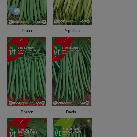
Proton
Aiguillon
Boston
Davis