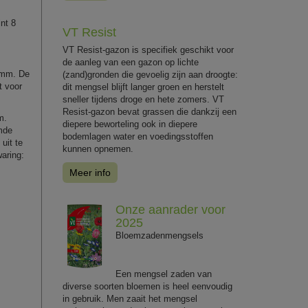
nt 8
VT Resist
VT Resist-gazon is specifiek geschikt voor
de aanleg van een gazon op lichte
9 mm. De
(zand)gronden die gevoelig zijn aan droogte:
t voor
dit mengsel blijft langer groen en herstelt
sneller tijdens droge en hete zomers. VT
Resist-gazon bevat grassen die dankzij een
m.
diepere beworteling ook in diepere
rmde
bodemlagen water en voedingsstoffen
uit te
kunnen opnemen.
aring:
Meer info
Onze aanrader voor
2025
Bloemzadenmengsels
Een mengsel zaden van
diverse soorten bloemen is heel eenvoudig
in gebruik. Men zaait het mengsel