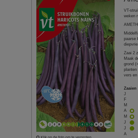
VT-stru
weken n
AMETH
Middelf
paarse k
diepvri
Zaai 2 
Maak de
grond (
planten
vers en
Zaaien
J
F
M
A
M
J
J
A
Klik op de foto om te vergroten