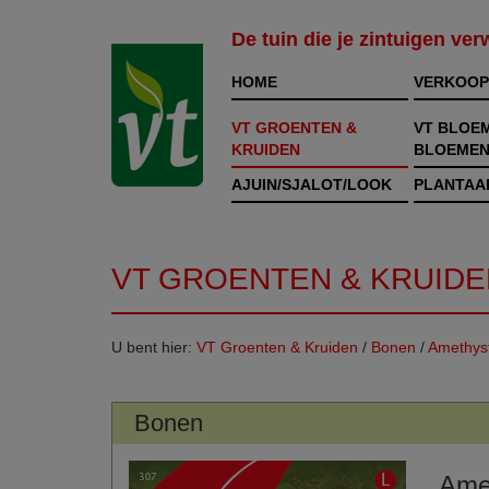
De tuin die je zintuigen ve
HOME
VERKOOP
VT GROENTEN &
VT BLOE
KRUIDEN
BLOEMEN
AJUIN/SJALOT/LOOK
PLANTAA
VT GROENTEN & KRUIDE
U bent hier:
VT Groenten & Kruiden
/
Bonen
/
Amethys
Bonen
Ame