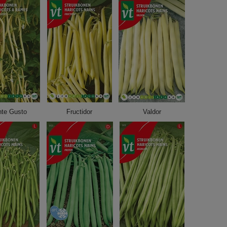
te Gusto
Fructidor
Valdor