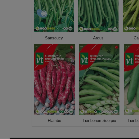
Sansoucy
Argus
Ca
Flambo
Tuinbonen Scorpio
Tuinb