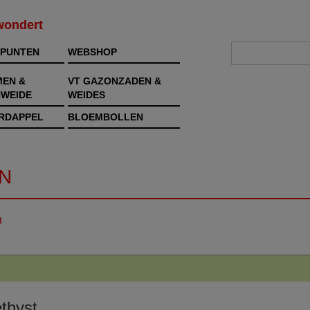
rwondert
PUNTEN
WEBSHOP
MEN &
VT GAZONZADEN &
WEIDE
WEIDES
RDAPPEL
BLOEMBOLLEN
N
t
thyst