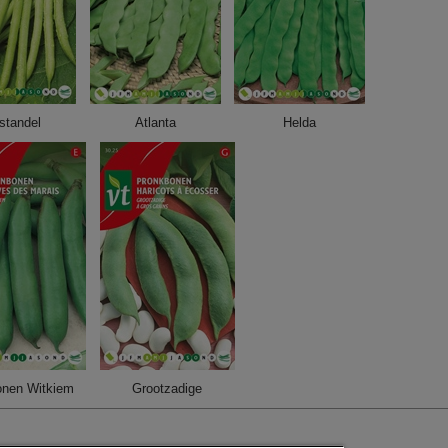
standel
Atlanta
Helda
onen Witkiem
Grootzadige