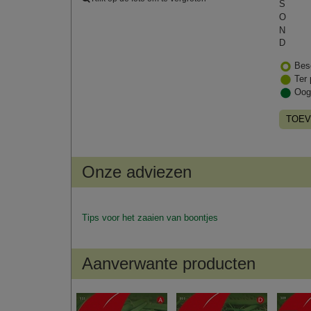
S
O
N
D
Bes
Ter 
Oog
TOEV
Onze adviezen
Tips voor het zaaien van boontjes
Aanverwante producten