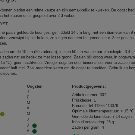
ikbonen bieden een ruime keuze en zijn gemakkelijk te kweken. De oogst begi
a het zaaien en is gespreid over 2-3 weken.
YST
ijne paars gekleurde boontjes, gemiddeld 14 cm lang met een diameter van 
leur verdwijnt bij het koken, ze krijgen dan een frisgroene kleur. Zeer geschik
ezen.
zaden om de 10 cm (20 zaden/m), in rijen 50 cm van elkaar. Zaaidiepte: 3-4 c
 zaden nat en bedek ze met losse grond. Zaaien bij: droog weer, in opgewa
>15 °C), geen nachtvorst. Vroeger oogsten door binnenshuis voor te zaaien en 
 vanaf half mei. Zaai meerdere keren om de oogst te spreiden. Gebruik en bew
 diepvries.
Oogsten
Productgegevens:
J
Artikelnummer: 307
F
Prijsklasse: L
M
Barcode: 54 11266 113079
A
Optimale kiemtemperatuur: > 15 °C
M
Gemiddelde kiemduur: 7-14 dagen
J
Inhoud verpakking: 25 g
J
Zaden per gram: 4
A