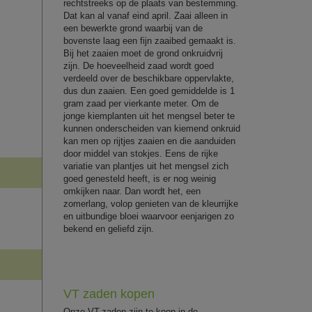
rechtstreeks op de plaats van bestemming.
Dat kan al vanaf eind april. Zaai alleen in
een bewerkte grond waarbij van de
bovenste laag een fijn zaaibed gemaakt is.
Bij het zaaien moet de grond onkruidvrij
zijn. De hoeveelheid zaad wordt goed
verdeeld over de beschikbare oppervlakte,
dus dun zaaien. Een goed gemiddelde is 1
gram zaad per vierkante meter. Om de
jonge kiemplanten uit het mengsel beter te
kunnen onderscheiden van kiemend onkruid
kan men op rijtjes zaaien en die aanduiden
door middel van stokjes. Eens de rijke
variatie van plantjes uit het mengsel zich
goed genesteld heeft, is er nog weinig
omkijken naar. Dan wordt het, een
zomerlang, volop genieten van de kleurrijke
en uitbundige bloei waarvoor eenjarigen zo
bekend en geliefd zijn.
VT zaden kopen
Onze VT-zaden zijn te koop in de