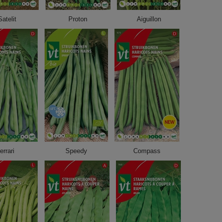
Satelit
Proton
Aiguillon
errari
Speedy
Compass