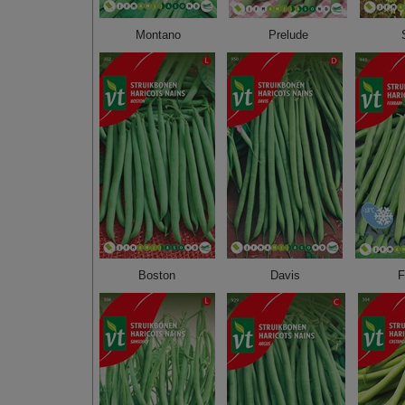
Montano
Prelude
Boston
Davis
F