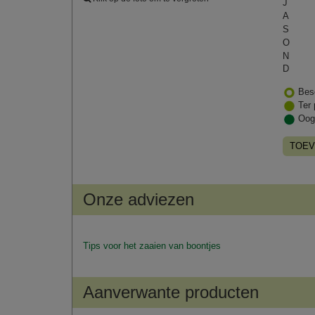
J
A
S
O
N
D
Bes
Ter 
Oog
TOEV
Onze adviezen
Tips voor het zaaien van boontjes
Aanverwante producten