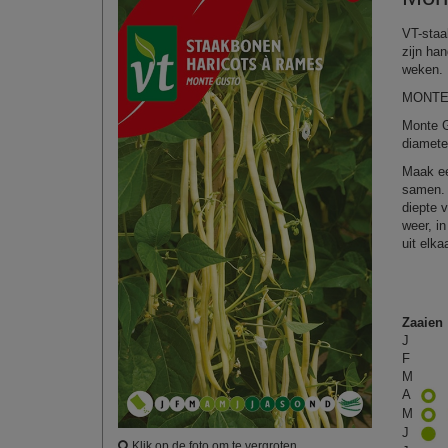
VT-staa
zijn ha
weken.
MONTE
Monte G
diamete
Maak ee
samen. 
diepte 
weer, i
uit elka
Zaaien
J
F
M
A
M
J
Klik op de foto om te vergroten