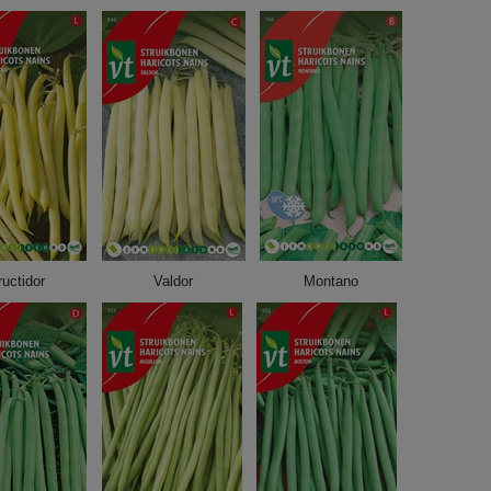
ructidor
Valdor
Montano