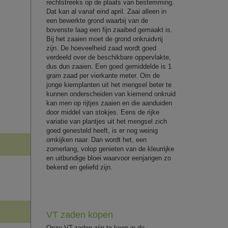
rechtstreeks op de plaats van bestemming.
Dat kan al vanaf eind april. Zaai alleen in
een bewerkte grond waarbij van de
bovenste laag een fijn zaaibed gemaakt is.
Bij het zaaien moet de grond onkruidvrij
zijn. De hoeveelheid zaad wordt goed
verdeeld over de beschikbare oppervlakte,
dus dun zaaien. Een goed gemiddelde is 1
gram zaad per vierkante meter. Om de
jonge kiemplanten uit het mengsel beter te
kunnen onderscheiden van kiemend onkruid
kan men op rijtjes zaaien en die aanduiden
door middel van stokjes. Eens de rijke
variatie van plantjes uit het mengsel zich
goed genesteld heeft, is er nog weinig
omkijken naar. Dan wordt het, een
zomerlang, volop genieten van de kleurrijke
en uitbundige bloei waarvoor eenjarigen zo
bekend en geliefd zijn.
VT zaden kopen
Onze VT-zaden zijn te koop in de