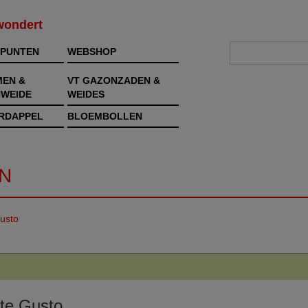
rwondert
PUNTEN
WEBSHOP
MEN &
VT GAZONZADEN &
WEIDE
WEIDES
RDAPPEL
BLOEMBOLLEN
N
usto
te Gusto