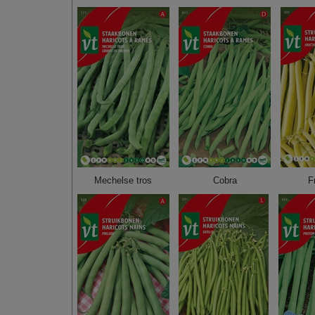
Mechelse tros
Cobra
F