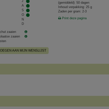
J
(gemiddeld): 50 dagen
A
Inhoud verpakking: 25 g
S
Zaden per gram: 2-3
O
Print deze pagina
N
D
chut zaaien
plaatse zaaien
sten
OEGEN AAN MIJN WENSLIJST