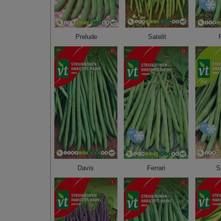
Prelude
Satelit
Davis
Ferrari
S