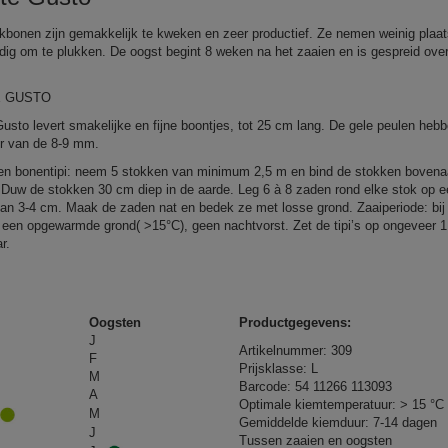
kbonen zijn gemakkelijk te kweken en zeer productief. Ze nemen weinig plaat
ndig om te plukken. De oogst begint 8 weken na het zaaien en is gespreid over
 GUSTO
usto levert smakelijke en fijne boontjes, tot 25 cm lang. De gele peulen heb
r van de 8-9 mm.
n bonentipi: neem 5 stokken van minimum 2,5 m en bind de stokken boven
Duw de stokken 30 cm diep in de aarde. Leg 6 à 8 zaden rond elke stok op 
van 3-4 cm. Maak de zaden nat en bedek ze met losse grond. Zaaiperiode: bij
n een opgewarmde grond( >15°C), geen nachtvorst. Zet de tipi’s op ongeveer 
ar.
Oogsten
Productgegevens:
J
Artikelnummer: 309
F
Prijsklasse: L
M
Barcode: 54 11266 113093
A
Optimale kiemtemperatuur: > 15 °C
M
Gemiddelde kiemduur: 7-14 dagen
J
Tussen zaaien en oogsten