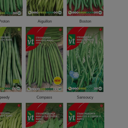
Proton
Aiguillon
Boston
peedy
Compass
Sansoucy