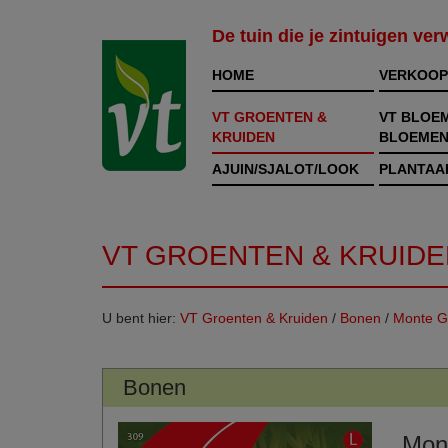
De tuin die je zintuigen ve
HOME
VERKOOP
VT GROENTEN &
VT BLOE
KRUIDEN
BLOEMEN
AJUIN/SJALOT/LOOK
PLANTAA
VT GROENTEN & KRUIDE
U bent hier:
VT Groenten & Kruiden
/
Bonen
/
Monte G
Bonen
Mon