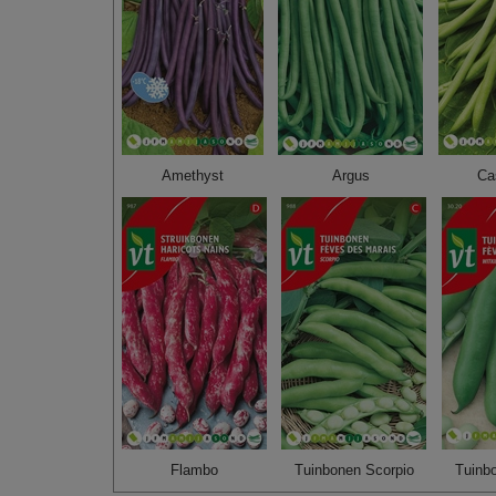
Amethyst
Argus
Ca
Flambo
Tuinbonen Scorpio
Tuinb