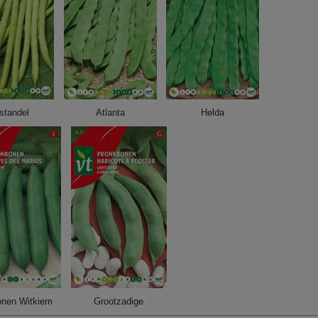
standel
Atlanta
Helda
onen Witkiem
Grootzadige