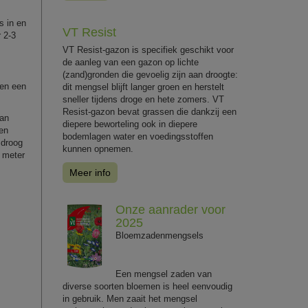
s in en
VT Resist
 2-3
VT Resist-gazon is specifiek geschikt voor
de aanleg van een gazon op lichte
(zand)gronden die gevoelig zijn aan droogte:
ben een
dit mengsel blijft langer groen en herstelt
sneller tijdens droge en hete zomers. VT
Resist-gazon bevat grassen die dankzij een
aan
diepere beworteling ook in diepere
een
bodemlagen water en voedingsstoffen
 droog
kunnen opnemen.
1 meter
Meer info
Onze aanrader voor
2025
Bloemzadenmengsels
Een mengsel zaden van
diverse soorten bloemen is heel eenvoudig
in gebruik. Men zaait het mengsel