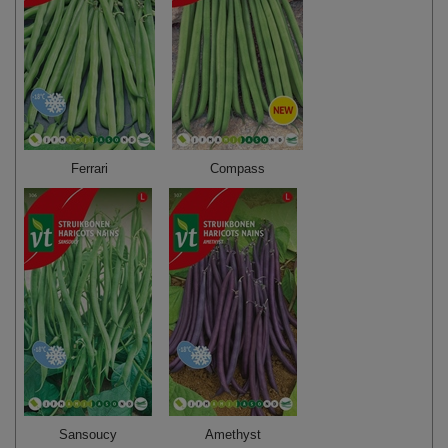
Ferrari
Compass
Sansoucy
Amethyst