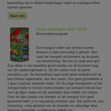
beworteling ook in diepere bodemlagen water en voedingsstoffen
kunnen opnemen.
Meer info
Onze aanrader voor 2025
Bloemzadenmengsels
Een mengsel zaden van diverse soorten
bloemen is heel eenvoudig in gebruik. Men
zaait het mengsel rechtstreeks op de plaats
van bestemming. Dat kan al vanaf eind april.
Zaai alleen in een bewerkte grond waarbij van de bovenste laag
een fijn zaaibed gemaakt is. Bij het zaaien moet de grond
onkruidvrij zijn. De hoeveelheid zaad wordt goed verdeeld over de
beschikbare oppervlakte, dus dun zaaien. Een goed gemiddelde is
1 gram zaad per vierkante meter. Om de jonge kiemplanten uit het
mengsel beter te kunnen onderscheiden van kiemend onkruid kan
men op rijtjes zaaien en die aanduiden door middel van stokjes.
Eens de rijke variatie van plantjes uit het mengsel zich goed
genesteld heeft, is er nog weinig omkijken naar. Dan wordt het, een
zomerlang, volop genieten van de kleurrijke en uitbundige bloei
waarvoor eenjarigen zo bekend en geliefd zijn.