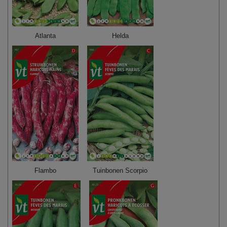
Atlanta
Helda
Flambo
Tuinbonen Scorpio