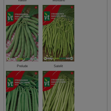
Valdor
Montano
Prelude
Satelit