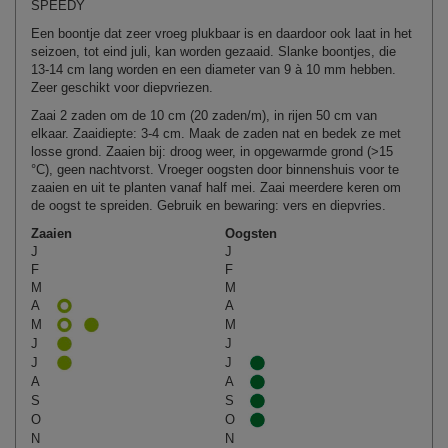
SPEEDY
Een boontje dat zeer vroeg plukbaar is en daardoor ook laat in het
seizoen, tot eind juli, kan worden gezaaid. Slanke boontjes, die
13-14 cm lang worden en een diameter van 9 à 10 mm hebben.
Zeer geschikt voor diepvriezen.
Zaai 2 zaden om de 10 cm (20 zaden/m), in rijen 50 cm van
elkaar. Zaaidiepte: 3-4 cm. Maak de zaden nat en bedek ze met
losse grond. Zaaien bij: droog weer, in opgewarmde grond (>15
°C), geen nachtvorst. Vroeger oogsten door binnenshuis voor te
zaaien en uit te planten vanaf half mei. Zaai meerdere keren om
de oogst te spreiden. Gebruik en bewaring: vers en diepvries.
Zaaien
Oogsten
J
J
F
F
M
M
A
A
M
M
J
J
J
J
A
A
S
S
O
O
N
N