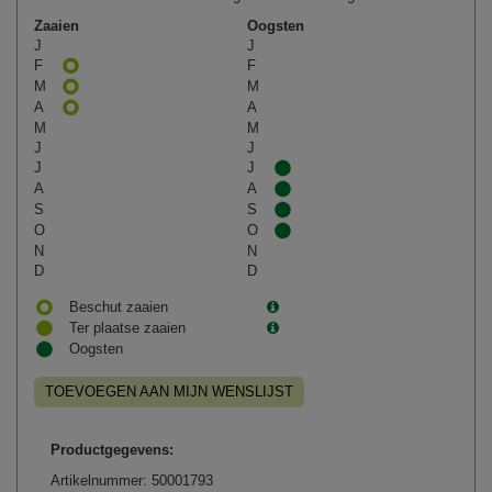
Zaaien
Oogsten
J
J
F
F
M
M
A
A
M
M
J
J
J
J
A
A
S
S
O
O
N
N
D
D
Beschut zaaien
Ter plaatse zaaien
Oogsten
TOEVOEGEN AAN MIJN WENSLIJST
Productgegevens:
Artikelnummer: 50001793