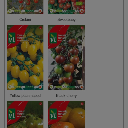
Crokini
Sweetbaby
Yellow pearshaped
Black cherry