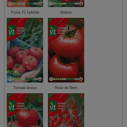
Pyros F1 hybride
Matina
Tomaat brutus
Rose de Bern