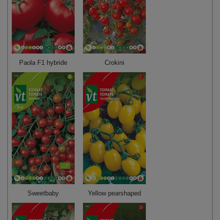
Paola F1 hybride
Crokini
Sweetbaby
Yellow pearshaped