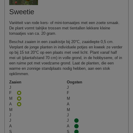
Sweetie
Variëteit van rode kers- of mini-tomaatjes met een zoete smaak.
De plant vormt talrijke trossen met tientallen lekkere kleine
tomaatjes van ca. 20 gram.
Beschut zaaien in een zaaikistje bij 20°C, zaaidiepte 0,5 cm.
Verplant de jonge planten in individuele potjes en kweek ze verder
op bij 15 tot 20°C op een plaats met veel licht. Plant vanaf half
mei uit (plantafstand 70 cm) in volle grond, in de hobbyserre, of in
een ruime pot met voedzame grond. Laat de planten, die een
warme en zonnige standplaats nodig hebben, aan een stok
opklimmen.
Zaaien
Oogsten
J
J
F
F
M
M
A
A
M
M
J
J
J
J
A
A
S
S