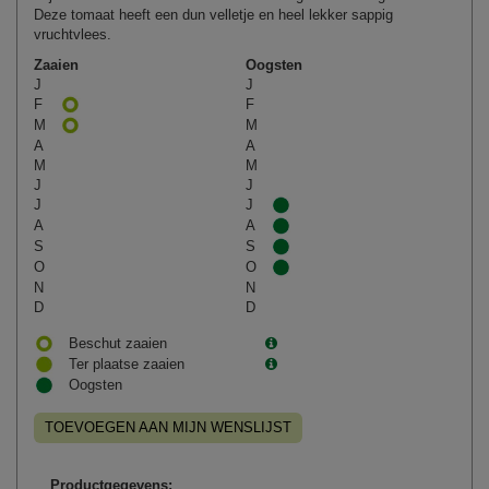
Deze tomaat heeft een dun velletje en heel lekker sappig
vruchtvlees.
Zaaien
Oogsten
J
J
F
F
M
M
A
A
M
M
J
J
J
J
A
A
S
S
O
O
N
N
D
D
Beschut zaaien
Ter plaatse zaaien
Oogsten
TOEVOEGEN AAN MIJN WENSLIJST
Productgegevens: