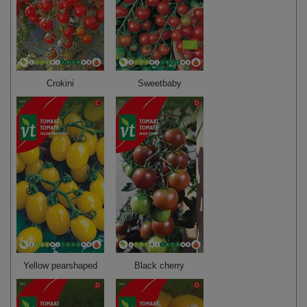
Crokini
Sweetbaby
Yellow pearshaped
Black cherry