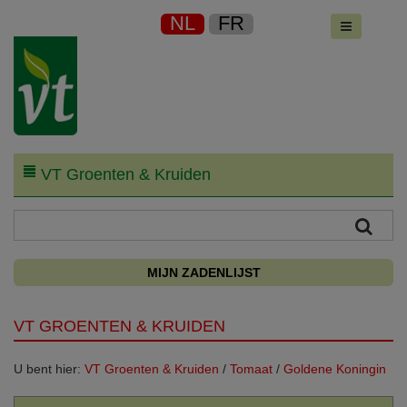
NL
FR
VT Groenten & Kruiden
MIJN ZADENLIJST
VT GROENTEN & KRUIDEN
U bent hier:
VT Groenten & Kruiden
/
Tomaat
/
Goldene Koningin