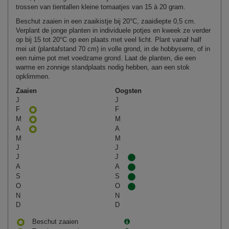
trossen van tientallen kleine tomaatjes van 15 à 20 gram.
Beschut zaaien in een zaaikistje bij 20°C, zaaidiepte 0,5 cm.
Verplant de jonge planten in individuele potjes en kweek ze verder
op bij 15 tot 20°C op een plaats met veel licht. Plant vanaf half
mei uit (plantafstand 70 cm) in volle grond, in de hobbyserre, of in
een ruime pot met voedzame grond. Laat de planten, die een
warme en zonnige standplaats nodig hebben, aan een stok
opklimmen.
Zaaien
Oogsten
J
J
F
F
M
M
A
A
M
M
J
J
J
J
A
A
S
S
O
O
N
N
D
D
Beschut zaaien