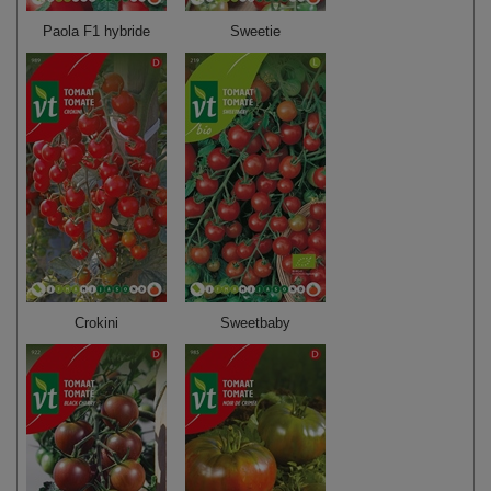
Paola F1 hybride
Sweetie
Crokini
Sweetbaby