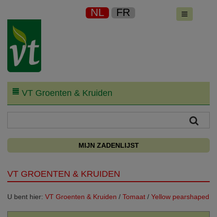
NL
FR
VT Groenten & Kruiden
MIJN ZADENLIJST
VT GROENTEN & KRUIDEN
U bent hier:
VT Groenten & Kruiden
/
Tomaat
/
Yellow pearshaped