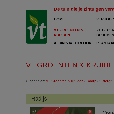
De tuin die je zintuigen ve
HOME
VERKOOP
VT GROENTEN &
VT BLOE
KRUIDEN
BLOEMEN
AJUIN/SJALOT/LOOK
PLANTAA
VT GROENTEN & KRUIDE
U bent hier:
VT Groenten & Kruiden
/
Radijs
/
Ostergr
Radijs
Ost