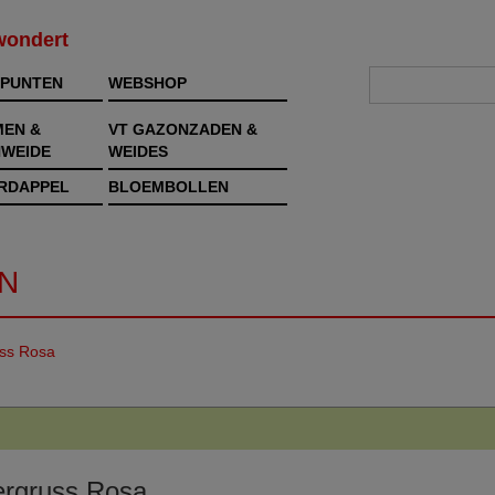
rwondert
PUNTEN
WEBSHOP
MEN &
VT GAZONZADEN &
WEIDE
WEIDES
RDAPPEL
BLOEMBOLLEN
N
uss Rosa
ergruss Rosa