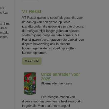
ste,
VT Resist
js kan
VT Resist-gazon is specifiek geschikt voor
de aanleg van een gazon op lichte
te 1 tot
(zand)gronden die gevoelig zijn aan droogte:
elkaar
dit mengsel blijft langer groen en herstelt
 smaak.
sneller tijdens droge en hete zomers. VT
tussen
Resist-gazon bevat grassen die dankzij een
diepere beworteling ook in diepere
bodemlagen water en voedingsstoffen
kunnen opnemen.
Meer info
Onze aanrader voor
2025
Bloemzadenmengsels
Een mengsel zaden van
diverse soorten bloemen is heel eenvoudig
in gebruik. Men zaait het mengsel