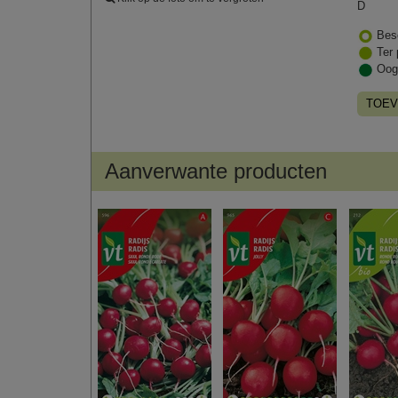
D
Bes
Ter 
Oog
TOEV
Aanverwante producten