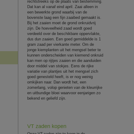
rechtstreeks op de plaats van bestemming.
Dat kan al vanaf eind april. Zaai alleen in
een bewerkte grond waarbij van de
bovenste laag een fijn zaaibed gemaakt is.
Bij het zaaien moet de grond onkruidvrij
zijn. De hoeveelheid zaad wordt goed
verdeeld over de beschikbare oppervlakte,
dus dun zaaien. Een goed gemiddelde is 1
gram zaad per vierkante meter. Om de
jonge kiemplanten uit het mengsel beter te
kunnen onderscheiden van kiemend onkruid
kan men op rijtjes zaaien en die aanduiden
door middel van stokjes. Eens de rijke
variatie van plantjes uit het mengsel zich
goed genesteld heeft, is er nog weinig
omkijken naar. Dan wordt het, een
zomerlang, volop genieten van de kleurrijke
en uitbundige bloei waarvoor eenjarigen zo
bekend en geliefd zijn.
VT zaden kopen
Onze VT-zaden zijn te koop in de