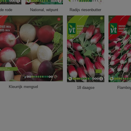
de rode
National, witpunt
Radijs riesenbutter
Kleurrijk mengsel
18 daagse
Flambo