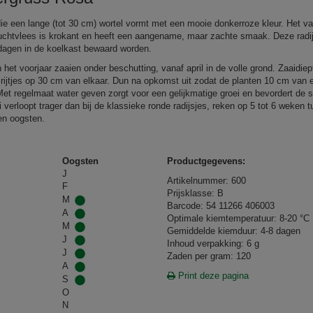
die een lange (tot 30 cm) wortel vormt met een mooie donkerroze kleur. Het va
ruchtvlees is krokant en heeft een aangename, maar zachte smaak. Deze radi
dagen in de koelkast bewaard worden.
 het voorjaar zaaien onder beschutting, vanaf april in de volle grond. Zaaidiep
 rijtjes op 30 cm van elkaar. Dun na opkomst uit zodat de planten 10 cm van 
Met regelmaat water geven zorgt voor een gelijkmatige groei en bevordert de
 verloopt trager dan bij de klassieke ronde radijsjes, reken op 5 tot 6 weken 
en oogsten.
Oogsten
Productgegevens:
J
Artikelnummer: 600
F
Prijsklasse: B
M
Barcode: 54 11266 406003
A
Optimale kiemtemperatuur: 8-20 °C
M
Gemiddelde kiemduur: 4-8 dagen
J
Inhoud verpakking: 6 g
J
Zaden per gram: 120
A
Print deze pagina
S
O
N