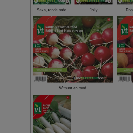
Saxa, ronde rode
Jolly
Ron
Witpunt en rood