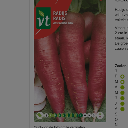
Radijs 
witte v
enkele 
Vroeg in
2 cm in
staan. 
De groei
zaaien 
Zaaien
J
F
M
A
M
J
J
A
S
O
N
Klik op de foto om te vergroten