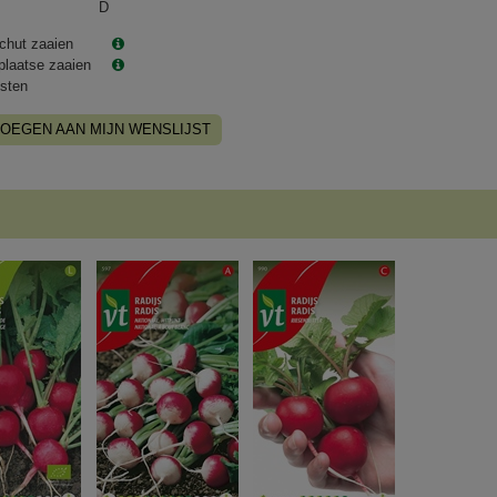
D
chut zaaien
plaatse zaaien
sten
OEGEN AAN MIJN WENSLIJST