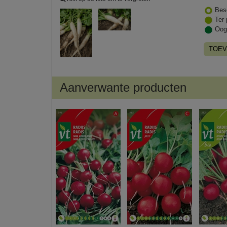
Bes
Ter 
Oog
TOEV
Aanverwante producten