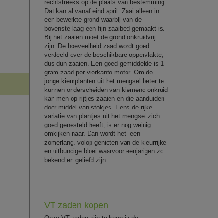
rechtstreeks op de plaats van bestemming.
Dat kan al vanaf eind april. Zaai alleen in
een bewerkte grond waarbij van de
bovenste laag een fijn zaaibed gemaakt is.
Bij het zaaien moet de grond onkruidvrij
zijn. De hoeveelheid zaad wordt goed
verdeeld over de beschikbare oppervlakte,
dus dun zaaien. Een goed gemiddelde is 1
gram zaad per vierkante meter. Om de
jonge kiemplanten uit het mengsel beter te
kunnen onderscheiden van kiemend onkruid
kan men op rijtjes zaaien en die aanduiden
door middel van stokjes. Eens de rijke
variatie van plantjes uit het mengsel zich
goed genesteld heeft, is er nog weinig
omkijken naar. Dan wordt het, een
zomerlang, volop genieten van de kleurrijke
en uitbundige bloei waarvoor eenjarigen zo
bekend en geliefd zijn.
VT zaden kopen
Onze VT-zaden zijn te koop in de