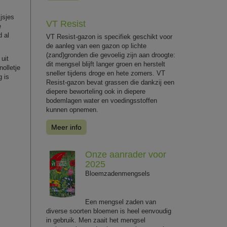
jsjes
VT Resist
e
d al
VT Resist-gazon is specifiek geschikt voor
de aanleg van een gazon op lichte
(zand)gronden die gevoelig zijn aan droogte:
uit
dit mengsel blijft langer groen en herstelt
olletje
sneller tijdens droge en hete zomers. VT
g is
Resist-gazon bevat grassen die dankzij een
diepere beworteling ook in diepere
bodemlagen water en voedingsstoffen
kunnen opnemen.
Meer info
Onze aanrader voor
2025
Bloemzadenmengsels
Een mengsel zaden van
diverse soorten bloemen is heel eenvoudig
in gebruik. Men zaait het mengsel