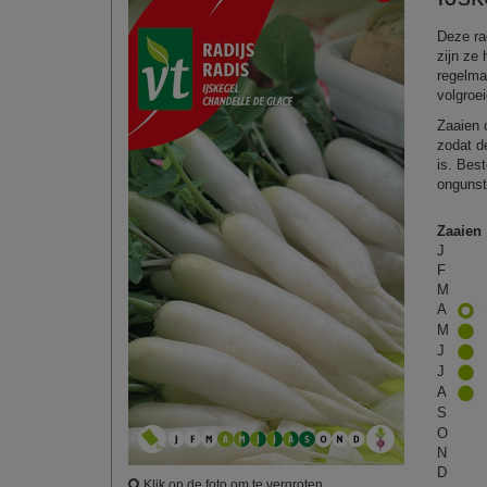
Deze rad
zijn ze
regelma
volgroei
Zaaien 
zodat d
is. Bes
ongunst
Zaaien
J
F
M
A
M
J
J
A
S
O
N
D
Klik op de foto om te vergroten