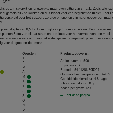
ijsjes zijn spierwit en langwerpig, maar even pittig van smaak. Zoals alle radi
 heel gemakkelijk te kweken en dus ideaal voor een beginnende tuinier. Zaai z
tig verspreid over het seizoen, ze groeien snel en zijn na ongeveer een maan
d.
op een diepte van 0,5 tot 1 cm in rijtjes op 10 cm van elkaar. Dun na opkomst 
e planten 3 cm van elkaar staan en er ruimte voor het vormen van een mooi kn
teed voldoende aandacht aan het water geven: onregelmatige vochtvoorzienin
ig voor de groei en de smaak.
Oogsten
Productgegevens:
J
Artikelnummer: 599
F
Prijsklasse: A
M
Barcode: 54 11266 605994
A
Optimale kiemtemperatuur: 8-20 °C
M
Gemiddelde kiemduur: 4-8 dagen
J
Inhoud verpakking: 8 g
J
Zaden per gram: 120
A
Print deze pagina
S
O
N
D