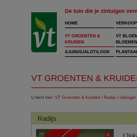
De tuin die je zintuigen ve
HOME
VERKOOP
VT GROENTEN &
VT BLOE
KRUIDEN
BLOEMEN
AJUIN/SJALOT/LOOK
PLANTAA
VT GROENTEN & KRUIDE
U bent hier:
VT Groenten & Kruiden
/
Radijs
/
IJskegel
Radijs
IJsk