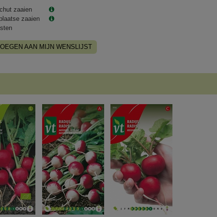
chut zaaien
plaatse zaaien
sten
OEGEN AAN MIJN WENSLIJST