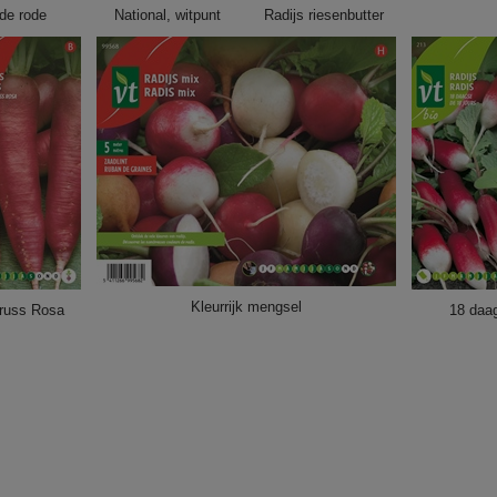
de rode
National, witpunt
Radijs riesenbutter
Kleurrijk mengsel
russ Rosa
18 daa