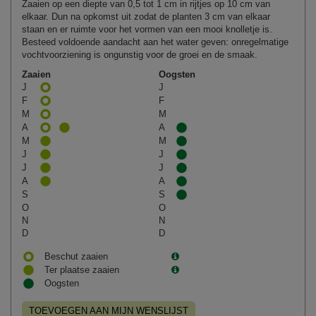
Zaaien op een diepte van 0,5 tot 1 cm in rijtjes op 10 cm van
elkaar. Dun na opkomst uit zodat de planten 3 cm van elkaar
staan en er ruimte voor het vormen van een mooi knolletje is.
Besteed voldoende aandacht aan het water geven: onregelmatige
vochtvoorziening is ongunstig voor de groei en de smaak.
Zaaien
Oogsten
J
J
F
F
M
M
A
A
M
M
J
J
J
J
A
A
S
S
O
O
N
N
D
D
Beschut zaaien
Ter plaatse zaaien
Oogsten
TOEVOEGEN AAN MIJN WENSLIJST