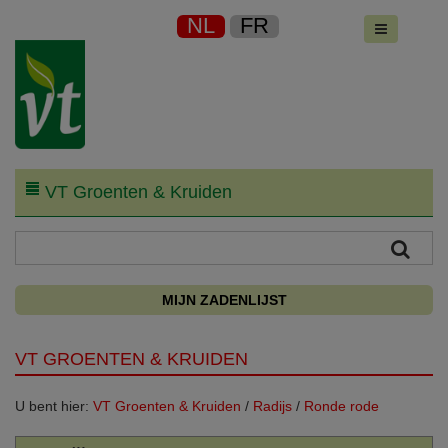
NL
FR
VT Groenten & Kruiden
MIJN ZADENLIJST
VT GROENTEN & KRUIDEN
U bent hier:
VT Groenten & Kruiden
/
Radijs
/
Ronde rode