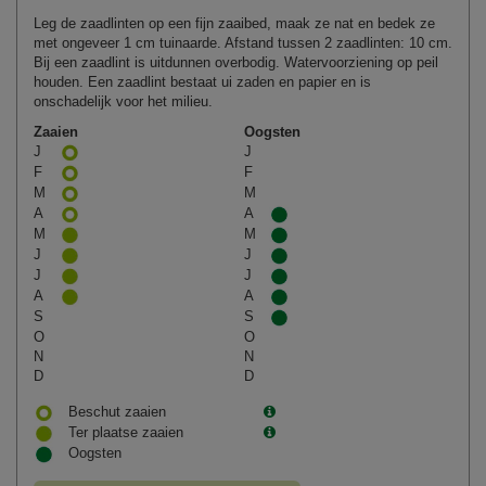
Leg de zaadlinten op een fijn zaaibed, maak ze nat en bedek ze
met ongeveer 1 cm tuinaarde. Afstand tussen 2 zaadlinten: 10 cm.
Bij een zaadlint is uitdunnen overbodig. Watervoorziening op peil
houden. Een zaadlint bestaat ui zaden en papier en is
onschadelijk voor het milieu.
Zaaien
Oogsten
J
J
F
F
M
M
A
A
M
M
J
J
J
J
A
A
S
S
O
O
N
N
D
D
Beschut zaaien
Ter plaatse zaaien
Oogsten