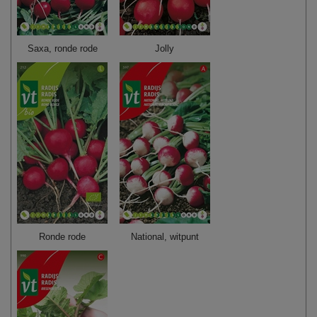
Saxa, ronde rode
Jolly
Ronde rode
National, witpunt