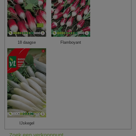
18 daagse
Flamboyant
IJskegel
Zoek een verkooppunt