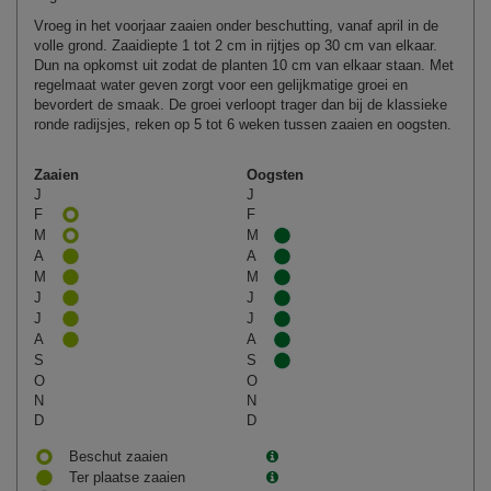
Vroeg in het voorjaar zaaien onder beschutting, vanaf april in de
volle grond. Zaaidiepte 1 tot 2 cm in rijtjes op 30 cm van elkaar.
Dun na opkomst uit zodat de planten 10 cm van elkaar staan. Met
regelmaat water geven zorgt voor een gelijkmatige groei en
bevordert de smaak. De groei verloopt trager dan bij de klassieke
ronde radijsjes, reken op 5 tot 6 weken tussen zaaien en oogsten.
Zaaien
Oogsten
J
J
F
F
M
M
A
A
M
M
J
J
J
J
A
A
S
S
O
O
N
N
D
D
Beschut zaaien
Ter plaatse zaaien