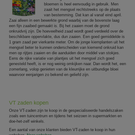
bloemen is heel eenvoudig in gebruik. Men
zaait het mengsel rechtstreeks op de plaats
van bestemming. Dat kan al vanaf eind april.
Zaai alleen in een bewerkte grond waarbij van de bovenste laag
een fijn zaaibed gemaakt is. Bij het zaaien moet de grond
onkruidvrij zijn. De hoeveelheid zaad wordt goed verdeeld over de
beschikbare oppervlakte, dus dun zaaien. Een goed gemiddelde is
1 gram zaad per vierkante meter. Om de jonge kiemplanten uit het
mengsel beter te kunnen onderscheiden van kiemend onkruid kan
men op rijtjes zaaien en die aanduiden door middel van stokjes.
Eens de rijke variatie van plantjes uit het mengsel zich goed
genesteld heeft, is er nog weinig omkijken naar. Dan wordt het, een
zomerlang, volop genieten van de kleurrijke en uitbundige bloei
waarvoor eenjarigen zo bekend en geliefd zijn.
VT zaden kopen
Onze VT-zaden zijn te koop in de gespecialiseerde handelszaken
zoals een tuincentrum en tijdens het seizoen in supermarkten en
doe-het-zelf winkels.
Een aantal van onze klanten bieden VT-zaden te koop in hun