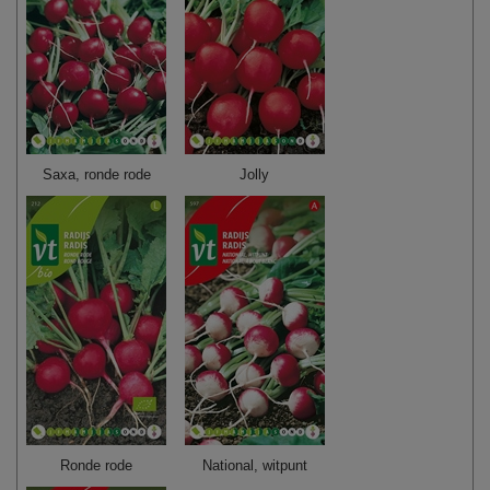
Saxa, ronde rode
Jolly
Ronde rode
National, witpunt