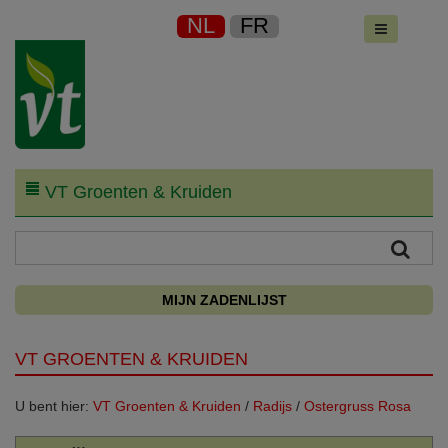
NL
FR
VT Groenten & Kruiden
MIJN ZADENLIJST
VT GROENTEN & KRUIDEN
U bent hier:
VT Groenten & Kruiden
/
Radijs
/
Ostergruss Rosa