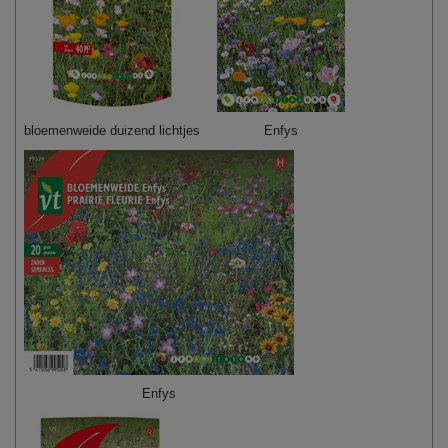
bloemenweide duizend lichtjes
Enfys
Enfys