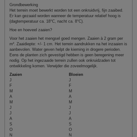
Grondbewerking
Het terrein moet bewerkt worden tot een onkruidvrij, fijn zaaibed.
Er kan gezaaid worden wanneer de temperatuur relatief hoog is
(dagtemperatuur ca. 18°C, nacht ca. 8°C).
Hoe en hoeveel zaaien?
Voor het zaaien het mengsel goed mengen. Zaaien à
2
gram per
m². Zaaidiepte: +/- 1 cm. Het terrein aandrukken na het inzaaien is
aanbevolen. Water geven helpt de kieming in drogere perioden.
Eens de planten zich gevestigd hebben is geen beregening meer
nodig. Op het ingezaaide terrein zullen ook onkruidzaden tot
ontwikkeling komen.
Verwijder
die
zoveel
mogelijk
.
Zaaien
Bloeien
J
J
F
F
M
M
A
A
M
M
J
J
J
J
A
A
S
S
O
O
N
N