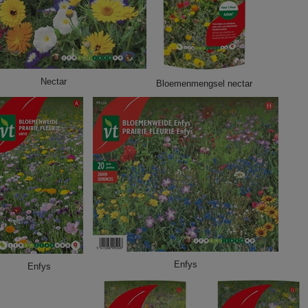
Nectar
Bloemenmengsel nectar
Enfys
Enfys