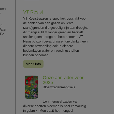
emen.
VT Resist
n
VT Resist-gazon is specifiek geschikt voor
de aanleg van een gazon op lichte
en
(zand)gronden die gevoelig zijn aan droogte:
Water
dit mengsel blijft langer groen en herstelt
 De
sneller tijdens droge en hete zomers. VT
Resist-gazon bevat grassen die dankzij een
diepere beworteling ook in diepere
bodemlagen water en voedingsstoffen
kunnen opnemen.
Meer info
Onze aanrader voor
2025
Bloemzadenmengsels
Een mengsel zaden van
diverse soorten bloemen is heel eenvoudig
in gebruik. Men zaait het mengsel