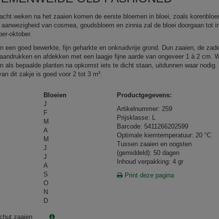
 acht weken na het zaaien komen de eerste bloemen in bloei, zoals korenblo
 aanwezigheid van cosmea, goudsbloem en zinnia zal de bloei doorgaan tot i
er-oktober.
in een goed bewerkte, fijn geharkte en onkruidvrije grond. Dun zaaien, de zad
s aandrukken en afdekken met een laagje fijne aarde van ongeveer 1 à 2 cm. 
n als bepaalde planten na opkomst iets te dicht staan, uitdunnen waar nodig.
an dit zakje is goed voor 2 tot 3 m².
Bloeien
Productgegevens:
J
Artikelnummer: 259
F
Prijsklasse: L
M
Barcode: 5411266202599
A
Optimale kiemtemperatuur: 20 °C
M
Tussen zaaien en oogsten
J
(gemiddeld): 50 dagen
J
Inhoud verpakking: 4 gr
A
S
Print deze pagina
O
N
D
chut zaaien