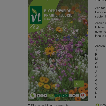
Zes tot
Door de
septemb
Zaaien 
lichtje
geven e
inhoud v
Zaaien
J
F
M
A
M
J
J
A
S
O
N
D
Bes
Klik op de foto om te vergroten