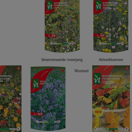
bloemenweide meerjarig
Akkerbloemen
Mosterd