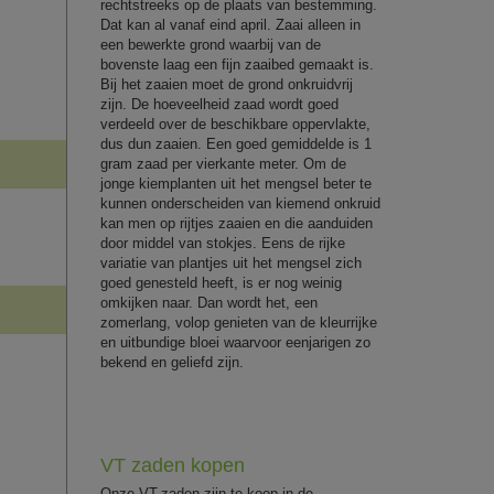
rechtstreeks op de plaats van bestemming.
Dat kan al vanaf eind april. Zaai alleen in
een bewerkte grond waarbij van de
bovenste laag een fijn zaaibed gemaakt is.
Bij het zaaien moet de grond onkruidvrij
zijn. De hoeveelheid zaad wordt goed
verdeeld over de beschikbare oppervlakte,
dus dun zaaien. Een goed gemiddelde is 1
gram zaad per vierkante meter. Om de
jonge kiemplanten uit het mengsel beter te
kunnen onderscheiden van kiemend onkruid
kan men op rijtjes zaaien en die aanduiden
door middel van stokjes. Eens de rijke
variatie van plantjes uit het mengsel zich
goed genesteld heeft, is er nog weinig
omkijken naar. Dan wordt het, een
zomerlang, volop genieten van de kleurrijke
en uitbundige bloei waarvoor eenjarigen zo
bekend en geliefd zijn.
VT zaden kopen
Onze VT-zaden zijn te koop in de