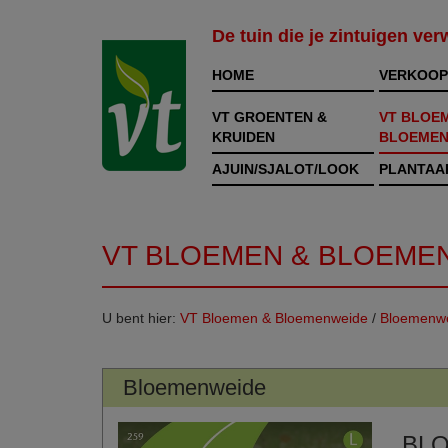
De tuin die je zintuigen ve
HOME
VERKOOP
VT GROENTEN &
VT BLOE
KRUIDEN
BLOEMEN
AJUIN/SJALOT/LOOK
PLANTAA
VT BLOEMEN & BLOEME
U bent hier:
VT Bloemen & Bloemenweide
/
Bloemenw
Bloemenweide
BL