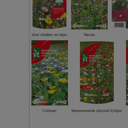
Voor vlinders en bijen
Nectar
Contrast
bloemenweide duizend lichtjes