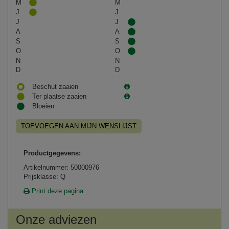
M
M
J
J
J
J
A
A
S
S
O
O
N
N
D
D
Beschut zaaien
Ter plaatse zaaien
Bloeien
TOEVOEGEN AAN MIJN WENSLIJST
Productgegevens:
Artikelnummer: 50000976
Prijsklasse: Q
Print deze pagina
Onze adviezen