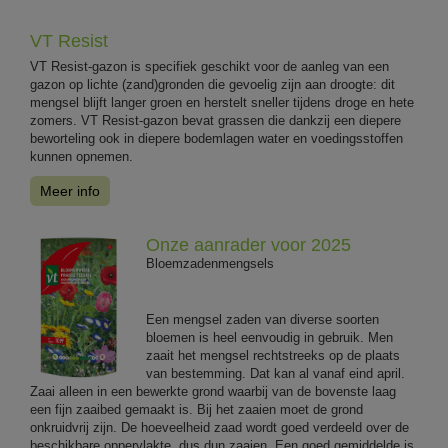
VT Resist
VT Resist-gazon is specifiek geschikt voor de aanleg van een
gazon op lichte (zand)gronden die gevoelig zijn aan droogte: dit
mengsel blijft langer groen en herstelt sneller tijdens droge en hete
zomers. VT Resist-gazon bevat grassen die dankzij een diepere
beworteling ook in diepere bodemlagen water en voedingsstoffen
kunnen opnemen.
Meer info
Onze aanrader voor 2025
Bloemzadenmengsels
Een mengsel zaden van diverse soorten
bloemen is heel eenvoudig in gebruik. Men
zaait het mengsel rechtstreeks op de plaats
van bestemming. Dat kan al vanaf eind april.
Zaai alleen in een bewerkte grond waarbij van de bovenste laag
een fijn zaaibed gemaakt is. Bij het zaaien moet de grond
onkruidvrij zijn. De hoeveelheid zaad wordt goed verdeeld over de
beschikbare oppervlakte, dus dun zaaien. Een goed gemiddelde is