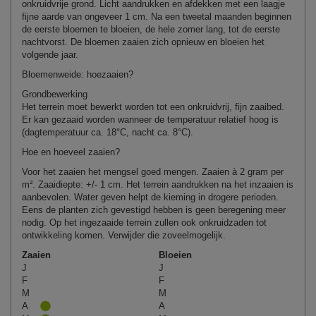
onkruidvrije grond. Licht aandrukken en afdekken met een laagje
fijne aarde van ongeveer 1 cm. Na een tweetal maanden beginnen
de eerste bloemen te bloeien, de hele zomer lang, tot de eerste
nachtvorst. De bloemen zaaien zich opnieuw en bloeien het
volgende jaar.
Bloemenweide
:
hoe
zaaien
?
Grondbewerking
Het terrein moet bewerkt worden tot een onkruidvrij, fijn zaaibed.
Er kan gezaaid worden wanneer de temperatuur relatief hoog is
(dagtemperatuur ca. 18°C, nacht ca. 8°C).
Hoe en hoeveel zaaien?
Voor het zaaien het mengsel goed mengen. Zaaien à
2
gram per
m². Zaaidiepte: +/- 1 cm. Het terrein aandrukken na het inzaaien is
aanbevolen. Water geven helpt de kieming in drogere perioden.
Eens de planten zich gevestigd hebben is geen beregening meer
nodig. Op het ingezaaide terrein zullen ook onkruidzaden tot
ontwikkeling komen.
Verwijder
die
zoveel
mogelijk
.
Zaaien
Bloeien
J
J
F
F
M
M
A
A