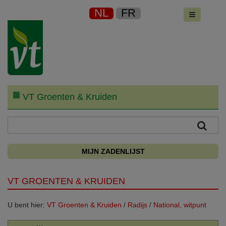
NL
FR
VT Groenten & Kruiden
MIJN ZADENLIJST
VT GROENTEN & KRUIDEN
U bent hier:
VT Groenten & Kruiden
/
Radijs
/
National, witpunt