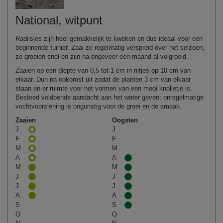
National, witpunt
Radijsjes zijn heel gemakkelijk te kweken en dus ideaal voor een
beginnende tuinier. Zaai ze regelmatig verspreid over het seizoen,
ze groeien snel en zijn na ongeveer een maand al volgroeid.
Zaaien op een diepte van 0,5 tot 1 cm in rijtjes op 10 cm van
elkaar. Dun na opkomst uit zodat de planten 3 cm van elkaar
staan en er ruimte voor het vormen van een mooi knolletje is.
Besteed voldoende aandacht aan het water geven: onregelmatige
vochtvoorziening is ongunstig voor de groei en de smaak.
Zaaien
Oogsten
J
J
F
F
M
M
A
A
M
M
J
J
J
J
A
A
S
S
O
O