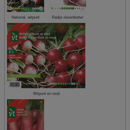
National, witpunt
Radijs riesenbutter
Witpunt en rood