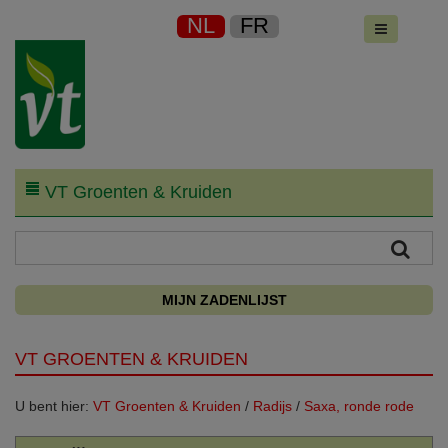
NL
FR
VT Groenten & Kruiden
MIJN ZADENLIJST
VT GROENTEN & KRUIDEN
U bent hier:
VT Groenten & Kruiden
/
Radijs
/
Saxa, ronde rode