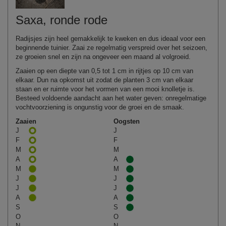
Saxa, ronde rode
Radijsjes zijn heel gemakkelijk te kweken en dus ideaal voor een
beginnende tuinier. Zaai ze regelmatig verspreid over het seizoen,
ze groeien snel en zijn na ongeveer een maand al volgroeid.
Zaaien op een diepte van 0,5 tot 1 cm in rijtjes op 10 cm van
elkaar. Dun na opkomst uit zodat de planten 3 cm van elkaar
staan en er ruimte voor het vormen van een mooi knolletje is.
Besteed voldoende aandacht aan het water geven: onregelmatige
vochtvoorziening is ongunstig voor de groei en de smaak.
Zaaien
Oogsten
J
J
F
F
M
M
A
A
M
M
J
J
J
J
A
A
S
S
O
O
N
N