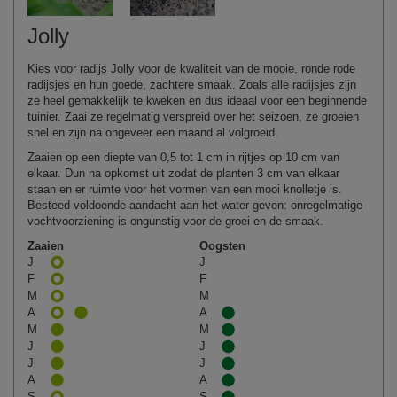
Jolly
Kies voor radijs Jolly voor de kwaliteit van de mooie, ronde rode
radijsjes en hun goede, zachtere smaak. Zoals alle radijsjes zijn
ze heel gemakkelijk te kweken en dus ideaal voor een beginnende
tuinier. Zaai ze regelmatig verspreid over het seizoen, ze groeien
snel en zijn na ongeveer een maand al volgroeid.
Zaaien op een diepte van 0,5 tot 1 cm in rijtjes op 10 cm van
elkaar. Dun na opkomst uit zodat de planten 3 cm van elkaar
staan en er ruimte voor het vormen van een mooi knolletje is.
Besteed voldoende aandacht aan het water geven: onregelmatige
vochtvoorziening is ongunstig voor de groei en de smaak.
Zaaien
Oogsten
J
J
F
F
M
M
A
A
M
M
J
J
J
J
A
A
S
S