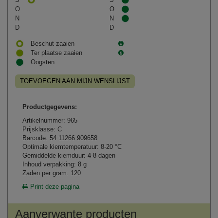
O
O
N
N
D
D
Beschut zaaien
Ter plaatse zaaien
Oogsten
TOEVOEGEN AAN MIJN WENSLIJST
Productgegevens:
Artikelnummer: 965
Prijsklasse: C
Barcode: 54 11266 909658
Optimale kiemtemperatuur: 8-20 °C
Gemiddelde kiemduur: 4-8 dagen
Inhoud verpakking: 8 g
Zaden per gram: 120
Print deze pagina
Aanverwante producten