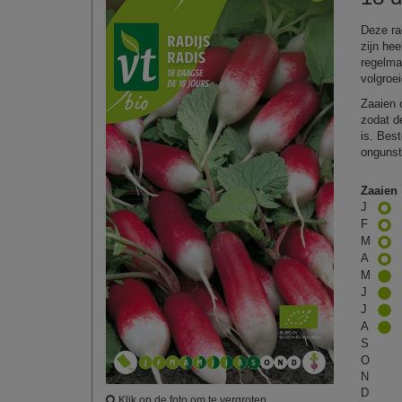
Deze rad
zijn he
regelma
volgroei
Zaaien 
zodat d
is. Bes
ongunst
Zaaien
J
F
M
A
M
J
J
A
S
O
N
D
Klik op de foto om te vergroten