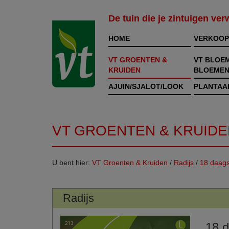
De tuin die je zintuigen ve
HOME
VERKOOP
VT GROENTEN &
VT BLOE
KRUIDEN
BLOEMEN
AJUIN/SJALOT/LOOK
PLANTAA
VT GROENTEN & KRUIDE
U bent hier:
VT Groenten & Kruiden
/
Radijs
/
18 daag
Radijs
18 