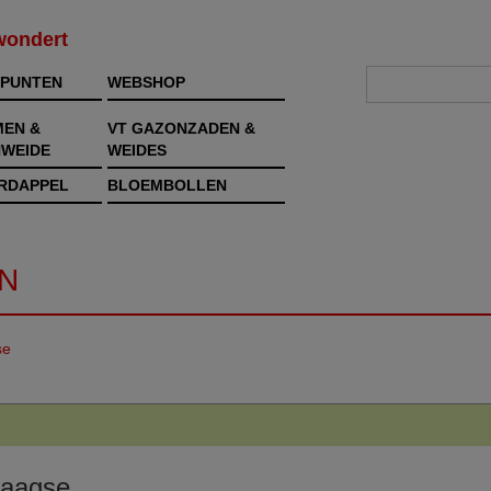
rwondert
PUNTEN
WEBSHOP
MEN &
VT GAZONZADEN &
WEIDE
WEIDES
RDAPPEL
BLOEMBOLLEN
N
se
daagse