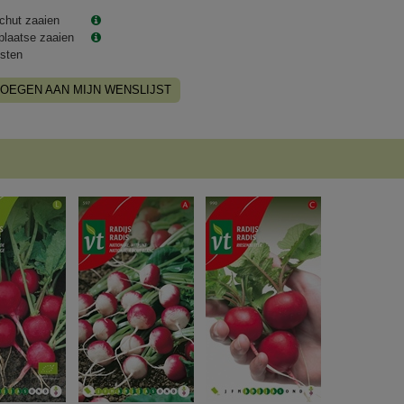
chut zaaien
plaatse zaaien
sten
OEGEN AAN MIJN WENSLIJST