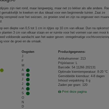
ijsjes zijn niet rond, maar langwerpig, maar net zo lekker als alle andere. Rad
el gemakkelijk te kweken en dus ideaal voor een beginnende tuinier. Zaai ze
tig verspreid over het seizoen, ze groeien snel en zijn na ongeveer een maan
d.
op een diepte van 0,5 tot 1 cm in rijtjes op 10 cm van elkaar. Dun na opkomst 
e planten 3 cm van elkaar staan en er ruimte voor het vormen van een mooi kn
teed voldoende aandacht aan het water geven: onregelmatige vochtvoorzienin
ig voor de groei en de smaak.
Oogsten
Productgegevens:
J
Artikelnummer: 213
F
Prijsklasse: L
M
Barcode: 54 11266 202131
A
Optimale kiemtemperatuur: 8-20 °C
M
Gemiddelde kiemduur: 4-8 dagen
J
Inhoud verpakking: 6 g
J
Zaden per gram: 120
A
Print deze pagina
S
O
N
D