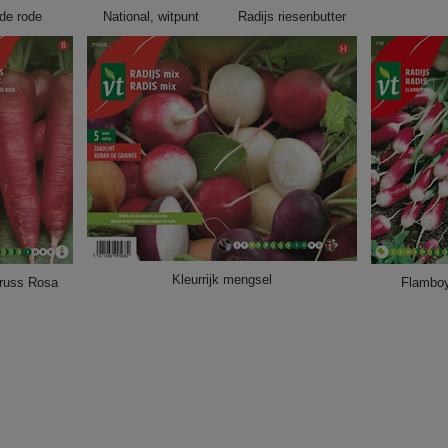
de rode
National, witpunt
Radijs riesenbutter
Kleurrijk mengsel
russ Rosa
Flambo