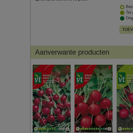
Bes
Ter 
Oog
TOEV
Aanverwante producten