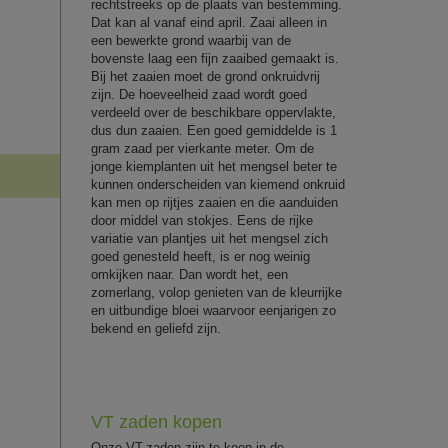
rechtstreeks op de plaats van bestemming.
Dat kan al vanaf eind april. Zaai alleen in
een bewerkte grond waarbij van de
bovenste laag een fijn zaaibed gemaakt is.
Bij het zaaien moet de grond onkruidvrij
zijn. De hoeveelheid zaad wordt goed
verdeeld over de beschikbare oppervlakte,
dus dun zaaien. Een goed gemiddelde is 1
gram zaad per vierkante meter. Om de
jonge kiemplanten uit het mengsel beter te
kunnen onderscheiden van kiemend onkruid
kan men op rijtjes zaaien en die aanduiden
door middel van stokjes. Eens de rijke
variatie van plantjes uit het mengsel zich
goed genesteld heeft, is er nog weinig
omkijken naar. Dan wordt het, een
zomerlang, volop genieten van de kleurrijke
en uitbundige bloei waarvoor eenjarigen zo
bekend en geliefd zijn.
VT zaden kopen
Onze VT-zaden zijn te koop in de