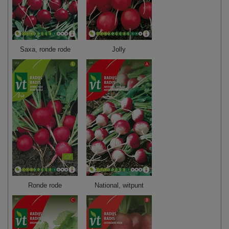
Saxa, ronde rode
Jolly
Ronde rode
National, witpunt