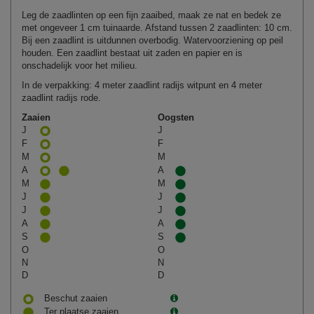
Leg de zaadlinten op een fijn zaaibed, maak ze nat en bedek ze
met ongeveer 1 cm tuinaarde. Afstand tussen 2 zaadlinten: 10 cm.
Bij een zaadlint is uitdunnen overbodig. Watervoorziening op peil
houden. Een zaadlint bestaat uit zaden en papier en is
onschadelijk voor het milieu.
In de verpakking: 4 meter zaadlint radijs witpunt en 4 meter
zaadlint radijs rode.
Zaaien
Oogsten
J
J
F
F
M
M
A
A
M
M
J
J
J
J
A
A
S
S
O
O
N
N
D
D
Beschut zaaien
Ter plaatse zaaien