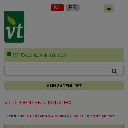
NL
FR
VT Groenten & Kruiden
MIJN ZADENLIJST
VT GROENTEN & KRUIDEN
U bent hier:
VT Groenten & Kruiden
/
Radijs
/
Witpunt en rood