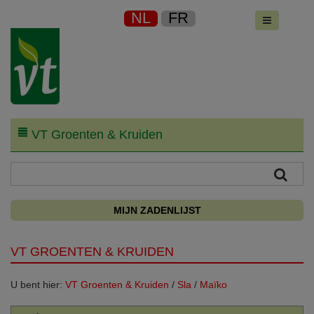
NL
FR
VT Groenten & Kruiden
MIJN ZADENLIJST
VT GROENTEN & KRUIDEN
U bent hier:
VT Groenten & Kruiden
/
Sla
/
Maïko