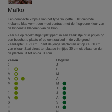
Maïko
Een compacte kropsla van het type ‘rougette’. Het dieprode
krokante blad vormt een mooi contrast met de frisgroene kleur van
de binnenste bladeren van de krop.
Zaai sla op regelmatige tijdstippen: in een zaaikistje of in potjes op
een beschutte plaats of op een zaaibed in de volle grond.
Zaaidiepte: 0,5-1 cm. Plant de jonge slaplanten uit op ca. 30 cm
van elkaar. Zaai direct ter plaatse in rijtjes 30 cm uit elkaar en dun
de planten uit tot op ca. 30 cm.
Zaaien
Oogsten
J
J
F
F
M
M
A
A
M
M
J
J
J
J
A
A
S
S
O
O
N
N