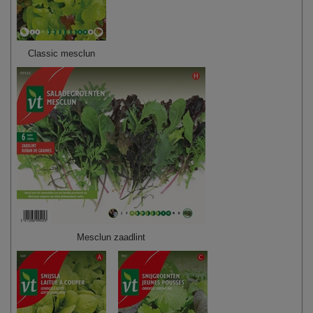
Classic mesclun
Mesclun zaadlint