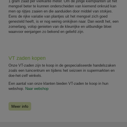
1 gram zaad per vierkante meter. Om de jonge kiemplanten uit het
mengsel beter te kunnen onderscheiden van kiemend onkruid kan
men op rijtjes zaaien en die aanduiden door middel van stokjes.
Eens de rijke variatie van plantjes uit het mengsel zich goed
genesteld heeft, is er nog weinig omkijken naar. Dan wordt het, een
zomerlang, volop genieten van de kleurrijke en uitbundige bloei
waarvoor eenjarigen zo bekend en geliefd zijn.
VT zaden kopen
Onze VT-zaden zijn te koop in de gespecialiseerde handelszaken
zoals een tuincentrum en tijdens het seizoen in supermarkten en
doe-het-zelf winkels.
Een aantal van onze klanten bieden VT-zaden te koop in hun
webshop.
Naar webshop
Meer info