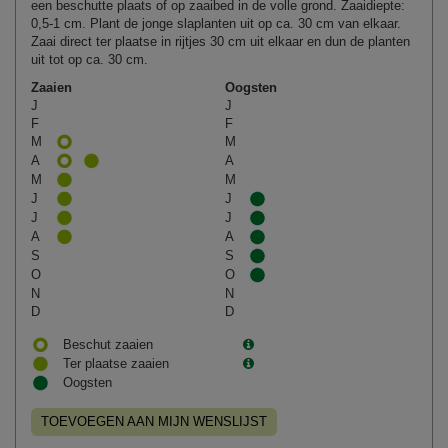
een beschutte plaats of op zaaibed in de volle grond. Zaaidiepte:
0,5-1 cm. Plant de jonge slaplanten uit op ca. 30 cm van elkaar.
Zaai direct ter plaatse in rijtjes 30 cm uit elkaar en dun de planten
uit tot op ca. 30 cm.
Zaaien
Oogsten
J
J
F
F
M
M
A
A
M
M
J
J
J
J
A
A
S
S
O
O
N
N
D
D
Beschut zaaien
Ter plaatse zaaien
Oogsten
TOEVOEGEN AAN MIJN WENSLIJST