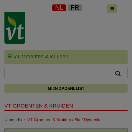
NL
FR
VT Groenten & Kruiden
MIJN ZADENLIJST
VT GROENTEN & KRUIDEN
U bent hier:
VT Groenten & Kruiden
/
Sla
/
Dynamite