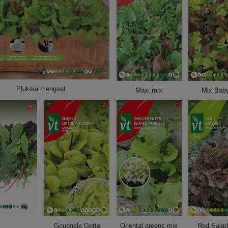
Pluksla mengsel
Maxi mix
Mix Baby
Goudgele Gotte
Oriental greens mix
Red Salad