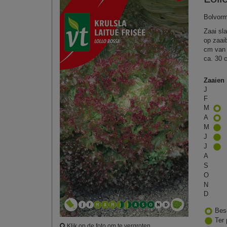
Bolvorm
Zaai sla
op zaaib
cm van e
ca. 30 
Zaaien
J
F
M
A
M
J
J
A
S
O
N
D
Bes
Ter 
Klik op de foto om te vergroten