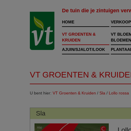
De tuin die je zintuigen ve
HOME
VERKOOP
VT GROENTEN &
VT BLOE
KRUIDEN
BLOEMEN
AJUIN/SJALOT/LOOK
PLANTAA
VT GROENTEN & KRUIDE
U bent hier:
VT Groenten & Kruiden
/
Sla
/
Lollo rossa
Sla
Loll