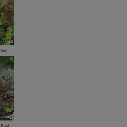
leaf
 Bowl