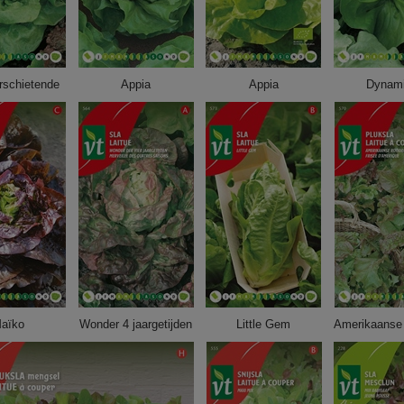
rschietende
Appia
Appia
Dynami
aïko
Wonder 4 jaargetijden
Little Gem
Amerikaanse 