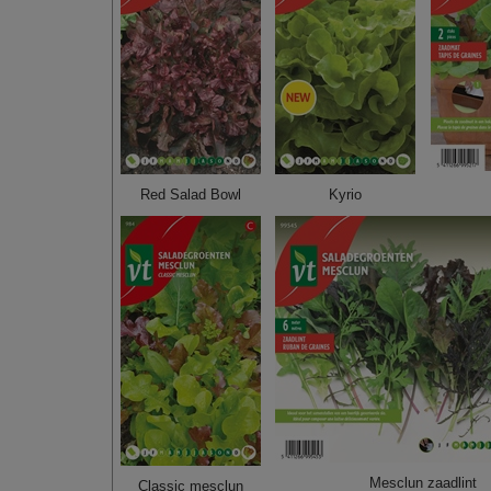
Red Salad Bowl
Kyrio
Mesclun zaadlint
Classic mesclun