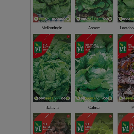
Meikoningin
Assam
Laatdoo
Batavia
Calmar
M