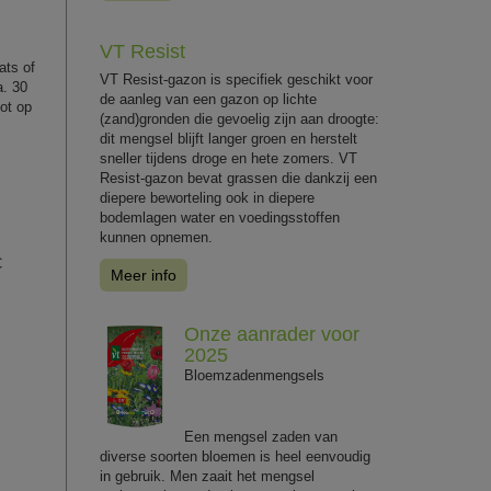
VT Resist
ats of
VT Resist-gazon is specifiek geschikt voor
a. 30
de aanleg van een gazon op lichte
tot op
(zand)gronden die gevoelig zijn aan droogte:
dit mengsel blijft langer groen en herstelt
sneller tijdens droge en hete zomers. VT
Resist-gazon bevat grassen die dankzij een
diepere beworteling ook in diepere
bodemlagen water en voedingsstoffen
kunnen opnemen.
C
Meer info
Onze aanrader voor
2025
Bloemzadenmengsels
Een mengsel zaden van
diverse soorten bloemen is heel eenvoudig
in gebruik. Men zaait het mengsel