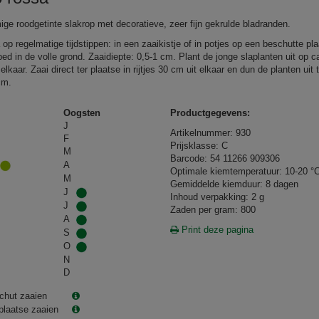
ige roodgetinte slakrop met decoratieve, zeer fijn gekrulde bladranden.
 op regelmatige tijdstippen: in een zaaikistje of in potjes op een beschutte pla
ed in de volle grond. Zaaidiepte: 0,5-1 cm. Plant de jonge slaplanten uit op c
lkaar. Zaai direct ter plaatse in rijtjes 30 cm uit elkaar en dun de planten uit 
cm.
Oogsten
Productgegevens:
J
Artikelnummer: 930
F
Prijsklasse: C
M
Barcode: 54 11266 909306
A
Optimale kiemtemperatuur: 10-20 °
M
Gemiddelde kiemduur: 8 dagen
J
Inhoud verpakking: 2 g
J
Zaden per gram: 800
A
Print deze pagina
S
O
N
D
chut zaaien
plaatse zaaien