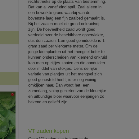
rechtstreeks op de plaats van bestemming.
Dat kan al vanaf eind april. Zaai alleen in
een bewerkte grond waarbij van de
bovenste laag een fijn zaaibed gemaakt is.
Bij het zaaien moet de grond onkruidvrij
zijn. De hoeveelheid zaad wordt goed
verdeeld over de beschikbare oppervlakte,
dus dun zaaien. Een goed gemiddelde is 1
gram zaad per vierkante meter. Om de
jonge kiemplanten uit het mengsel beter te
kunnen onderscheiden van kiemend onkruid
kan men op rijtjes zaaien en die aanduiden
door middel van stokjes. Eens de rijke
variatie van plantjes uit het mengsel zich
goed genesteld heeft, is er nog weinig
omkijken naar. Dan wordt het, een
zomerlang, volop genieten van de kleurrijke
en uitbundige bloei waarvoor eenjarigen zo
bekend en geliefd zijn.
VT zaden kopen
Onze VT-zaden zijn te koop in de