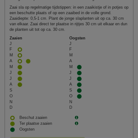
Zaai sla op regelmatige tijdstippen: in een zaaikistje of in potjes op
een beschutte plaats of op een zaaibed in de volle grond.
Zaaidiepte: 0,5-1 cm. Plant de jonge slaplanten uit op ca. 30 cm
van elkaar. Zaai direct ter plaatse in rijtjes 30 cm uit elkaar en dun
de planten uit tot op ca. 30 cm.
Zaaien
Oogsten
J
J
F
F
M
M
A
A
M
M
J
J
J
J
A
A
S
S
O
O
N
N
D
D
Beschut zaaien
Ter plaatse zaaien
Oogsten