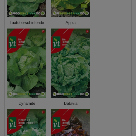
Laatdoorschietende
Appia
Dynamite
Batavia