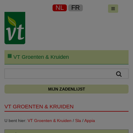
NL
FR
VT Groenten & Kruiden
MIJN ZADENLIJST
VT GROENTEN & KRUIDEN
U bent hier:
VT Groenten & Kruiden
/
Sla
/
Appia