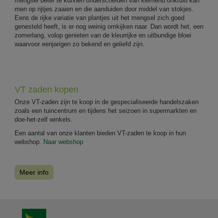
mengsel beter te kunnen onderscheiden van kiemend onkruid kan
men op rijtjes zaaien en die aanduiden door middel van stokjes.
Eens de rijke variatie van plantjes uit het mengsel zich goed
genesteld heeft, is er nog weinig omkijken naar. Dan wordt het, een
zomerlang, volop genieten van de kleurrijke en uitbundige bloei
waarvoor eenjarigen zo bekend en geliefd zijn.
VT zaden kopen
Onze VT-zaden zijn te koop in de gespecialiseerde handelszaken
zoals een tuincentrum en tijdens het seizoen in supermarkten en
doe-het-zelf winkels.
Een aantal van onze klanten bieden VT-zaden te koop in hun
webshop.
Naar webshop
Meer info