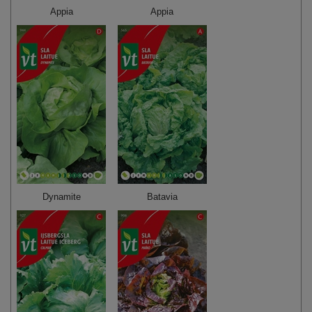
Appia
Appia
Dynamite
Batavia