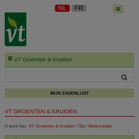
NL
FR
VT Groenten & Kruiden
MIJN ZADENLIJST
VT GROENTEN & KRUIDEN
U bent hier:
VT Groenten & Kruiden
/
Sla
/
Meikoningin