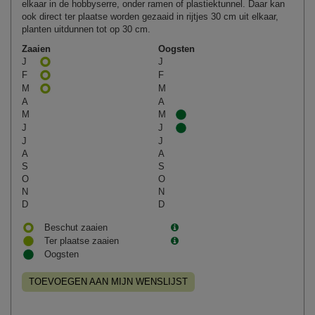
elkaar in de hobbyserre, onder ramen of plastiektunnel. Daar kan
ook direct ter plaatse worden gezaaid in rijtjes 30 cm uit elkaar,
planten uitdunnen tot op 30 cm.
Zaaien
Oogsten
J
J
F
F
M
M
A
A
M
M
J
J
J
J
A
A
S
S
O
O
N
N
D
D
Beschut zaaien
Ter plaatse zaaien
Oogsten
TOEVOEGEN AAN MIJN WENSLIJST