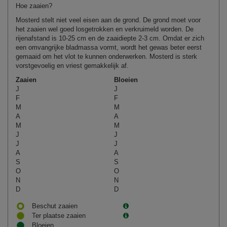
Hoe zaaien?
Mosterd stelt niet veel eisen aan de grond. De grond moet voor
het zaaien wel goed losgetrokken en verkruimeld worden. De
rijenafstand
is 10-25 cm en de zaaidiepte 2-3 cm. Omdat er zich
een omvan
grijke bladmassa vormt, wordt het gewas beter eerst
gemaaid om het vlot te kunnen onderwerken. Mosterd is sterk
vorstgevoelig en vriest gemakkelijk af.
Zaaien
Bloeien
J
J
F
F
M
M
A
A
M
M
J
J
J
J
A
A
S
S
O
O
N
N
D
D
Beschut zaaien
Ter plaatse zaaien
Bloeien