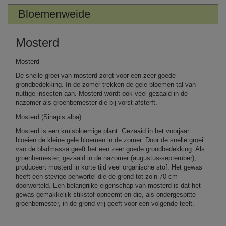
Bloemenweide
Mosterd
Mosterd
De snelle groei van mosterd zorgt voor een zeer goede
grondbedekking. In de zomer trekken de gele bloemen tal van
nuttige insecten aan. Mosterd wordt ook veel gezaaid in de
nazomer als groenbemester die bij vorst afsterft.
Mosterd
(
Sinapis
al
ba)
Mosterd is een kruisbloemige plant. Gezaaid in het voorjaar
bloeien de kleine gele bloemen in de zomer. Door de snelle groei
van de bladmassa geeft het een zeer goede grondbedekking. Als
groenbemester, gezaaid in de nazomer (augustus-september),
produ
ceert mosterd in korte tijd veel organische stof. Het gewas
heeft een stevige penwortel die de grond tot zo’n 70 cm
doorworteld
. Een belangrijke eigenschap van mosterd is dat het
gewas gemakkelijk stikstof opneemt en die, als ondergespitte
groenbemester, i
n de grond vrij geeft voor een volgende teelt.