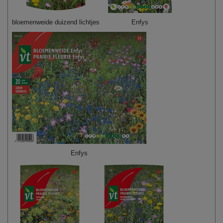
bloemenweide duizend lichtjes
Enfys
Enfys