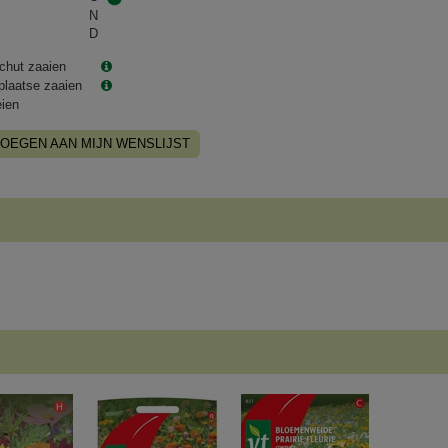
N
D
chut zaaien
plaatse zaaien
eien
OEGEN AAN MIJN WENSLIJST