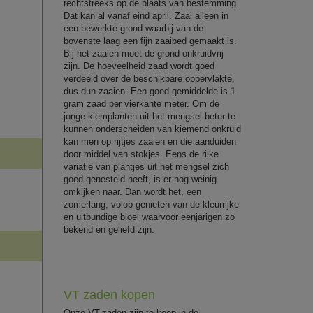
rechtstreeks op de plaats van bestemming.
Dat kan al vanaf eind april. Zaai alleen in
een bewerkte grond waarbij van de
bovenste laag een fijn zaaibed gemaakt is.
Bij het zaaien moet de grond onkruidvrij
zijn. De hoeveelheid zaad wordt goed
verdeeld over de beschikbare oppervlakte,
dus dun zaaien. Een goed gemiddelde is 1
gram zaad per vierkante meter. Om de
jonge kiemplanten uit het mengsel beter te
kunnen onderscheiden van kiemend onkruid
kan men op rijtjes zaaien en die aanduiden
door middel van stokjes. Eens de rijke
variatie van plantjes uit het mengsel zich
goed genesteld heeft, is er nog weinig
omkijken naar. Dan wordt het, een
zomerlang, volop genieten van de kleurrijke
en uitbundige bloei waarvoor eenjarigen zo
bekend en geliefd zijn.
VT zaden kopen
Onze VT-zaden zijn te koop in de