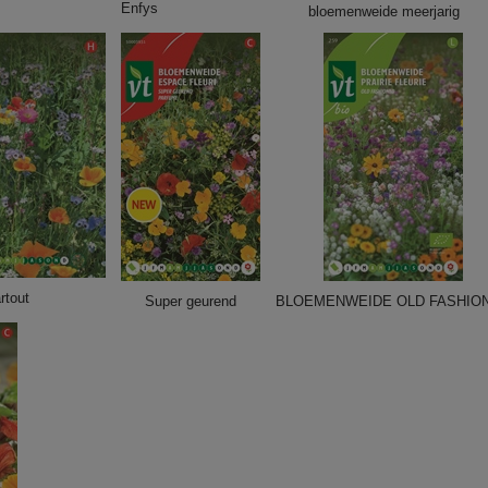
Enfys
bloemenweide meerjarig
rtout
Super geurend
BLOEMENWEIDE OLD FASHIO