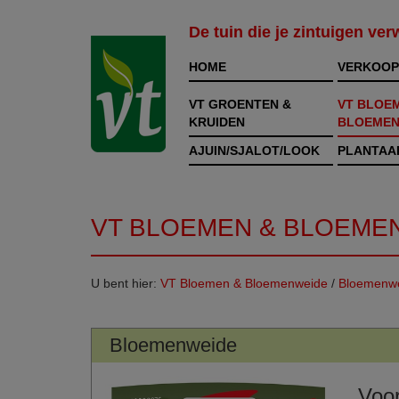
De tuin die je zintuigen ve
HOME
VERKOOP
VT GROENTEN &
VT BLOE
KRUIDEN
BLOEMEN
AJUIN/SJALOT/LOOK
PLANTAA
VT BLOEMEN & BLOEME
U bent hier:
VT Bloemen & Bloemenweide
/
Bloemenw
Bloemenweide
Voor