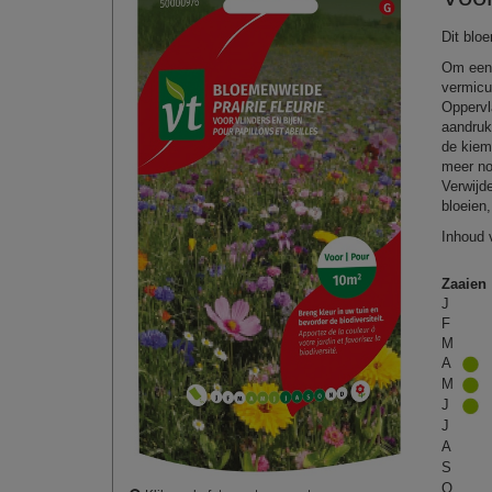
Dit blo
Om een 
vermicu
Oppervl
aandruk
de kiem
meer no
Verwijd
bloeien
Inhoud 
Zaaien
J
F
M
A
M
J
J
A
S
O