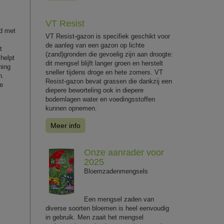
VT Resist
gd met
VT Resist-gazon is specifiek geschikt voor
de aanleg van een gazon op lichte
t
(zand)gronden die gevoelig zijn aan droogte:
helpt
dit mengsel blijft langer groen en herstelt
ning
sneller tijdens droge en hete zomers. VT
n.
Resist-gazon bevat grassen die dankzij een
te
diepere beworteling ook in diepere
bodemlagen water en voedingsstoffen
kunnen opnemen.
Meer info
Onze aanrader voor
2025
Bloemzadenmengsels
Een mengsel zaden van
diverse soorten bloemen is heel eenvoudig
in gebruik. Men zaait het mengsel