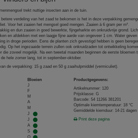
emenmengsel trekt nuttige insecten aan in de tuin.
betere verdeling van het zaad te bekomen is het in deze verpakking gemen
liet. Voor het zaaien het mengsel goed mengen. Zaaien à 6 gram per m².
akkig en dun zaaien in goed bewerkte, fijngeharkte en onkruidvrije grond. Lich
ken en afdekken met een laagje fijne aarde van ongeveer 1 cm. Water geven 
ing in droge perioden. Eens de planten zich gevestigd hebben is geen berege
dig. Op het ingezaaide terrein zullen ook onkruidzaden tot ontwikkeling kome
er die zoveel mogelijk. Na een tweetal maanden beginnen de eerste bloemen 
, de hele zomer lang, tot in september-oktober.
van de verpakking: 15 g zaad en 50 g zaaihulpmiddel (vermiculiet).
Bloeien
Productgegevens:
J
Artikelnummer: 120
F
Prijsklasse: G
M
Barcode: 54 11266 381201
A
Optimale kiemtemperatuur: 18 °C
M
Gemiddelde kiemduur: 14-21 dagen
J
Print deze pagina
J
A
S
O