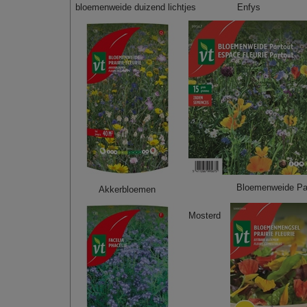
bloemenweide duizend lichtjes
Enfys
Bloemenweide Pa
Akkerbloemen
Mosterd