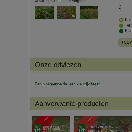
Klik op de foto om te vergroten
N
D
Bes
Ter 
Blo
TOEV
Onze adviezen
Een bloemenweide: een kleurrijk feest!
Aanverwante producten