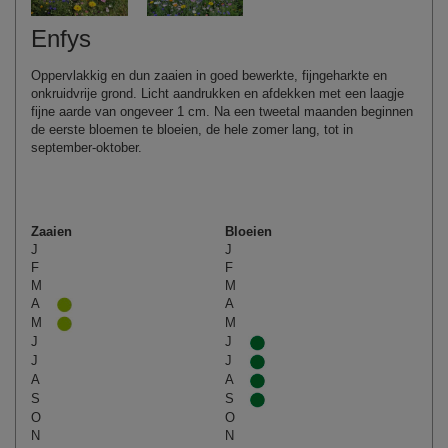
Enfys
Oppervlakkig en dun zaaien in goed bewerkte, fijngeharkte en
onkruidvrije grond. Licht aandrukken en afdekken met een laagje
fijne aarde van ongeveer 1 cm. Na een tweetal maanden beginnen
de eerste bloemen te bloeien, de hele zomer lang, tot in
september‑oktober.
Zaaien
Bloeien
J
J
F
F
M
M
A
A
M
M
J
J
J
J
A
A
S
S
O
O
N
N