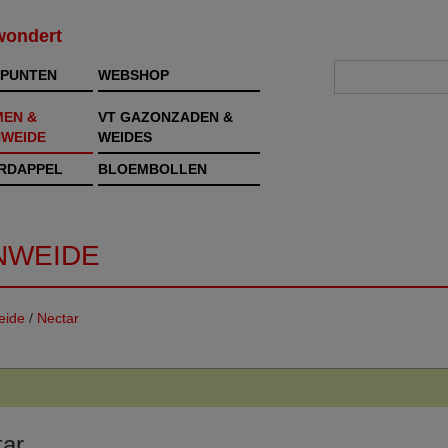
rwondert
PUNTEN
WEBSHOP
MEN &
VT GAZONZADEN &
WEIDE
WEIDES
RDAPPEL
BLOEMBOLLEN
NWEIDE
eide
/
Nectar
tar