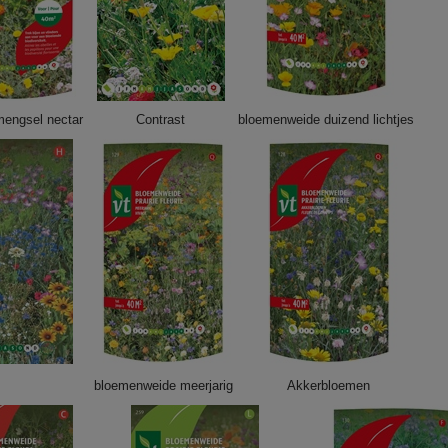
engsel nectar
Contrast
bloemenweide duizend lichtjes
bloemenweide meerjarig
Akkerbloemen