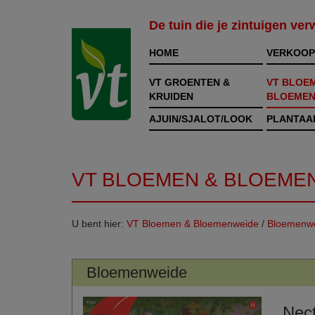
De tuin die je zintuigen ve
HOME
VERKOOP
VT GROENTEN &
VT BLOE
KRUIDEN
BLOEMEN
AJUIN/SJALOT/LOOK
PLANTAA
VT BLOEMEN & BLOEME
U bent hier:
VT Bloemen & Bloemenweide
/
Bloemenw
Bloemenweide
Nec