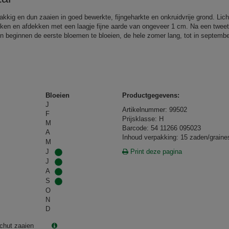
akkig en dun zaaien in goed bewerkte, fijngeharkte en onkruidvrije grond. Lich
ken en afdekken met een laagje fijne aarde van ongeveer 1 cm. Na een tweet
 beginnen de eerste bloemen te bloeien, de hele zomer lang, tot in septembe
.
Bloeien
Productgegevens:
J
Artikelnummer: 99502
F
Prijsklasse: H
M
Barcode: 54 11266 095023
A
Inhoud verpakking: 15 zaden/graine
M
J
Print deze pagina
J
A
S
O
N
D
chut zaaien