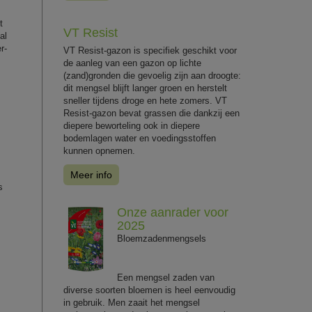
t
VT Resist
al
r-
VT Resist-gazon is specifiek geschikt voor
de aanleg van een gazon op lichte
(zand)gronden die gevoelig zijn aan droogte:
dit mengsel blijft langer groen en herstelt
sneller tijdens droge en hete zomers. VT
Resist-gazon bevat grassen die dankzij een
diepere beworteling ook in diepere
bodemlagen water en voedingsstoffen
kunnen opnemen.
Meer info
s
Onze aanrader voor
2025
Bloemzadenmengsels
Een mengsel zaden van
diverse soorten bloemen is heel eenvoudig
in gebruik. Men zaait het mengsel