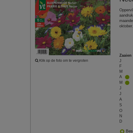
Oppervl
aandruk
maanden
oktober
Zaaien
J
Klik op de foto om te vergroten
F
M
A
M
J
J
A
S
O
N
D
Bes