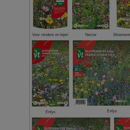
Voor vlinders en bijen
Nectar
Bloemenm
Enfys
Enfys