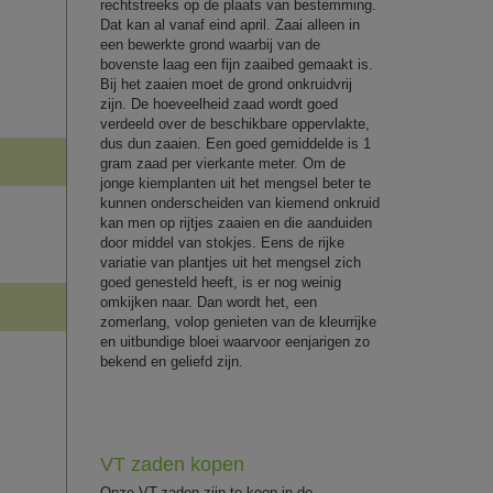
rechtstreeks op de plaats van bestemming.
Dat kan al vanaf eind april. Zaai alleen in
een bewerkte grond waarbij van de
bovenste laag een fijn zaaibed gemaakt is.
Bij het zaaien moet de grond onkruidvrij
zijn. De hoeveelheid zaad wordt goed
verdeeld over de beschikbare oppervlakte,
dus dun zaaien. Een goed gemiddelde is 1
gram zaad per vierkante meter. Om de
jonge kiemplanten uit het mengsel beter te
kunnen onderscheiden van kiemend onkruid
kan men op rijtjes zaaien en die aanduiden
door middel van stokjes. Eens de rijke
variatie van plantjes uit het mengsel zich
goed genesteld heeft, is er nog weinig
omkijken naar. Dan wordt het, een
zomerlang, volop genieten van de kleurrijke
en uitbundige bloei waarvoor eenjarigen zo
bekend en geliefd zijn.
VT zaden kopen
Onze VT-zaden zijn te koop in de