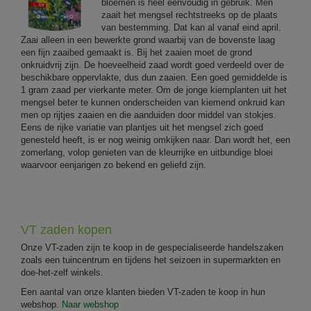
bloemen is heel eenvoudig in gebruik. Men
zaait het mengsel rechtstreeks op de plaats
van bestemming. Dat kan al vanaf eind april.
Zaai alleen in een bewerkte grond waarbij van de bovenste laag
een fijn zaaibed gemaakt is. Bij het zaaien moet de grond
onkruidvrij zijn. De hoeveelheid zaad wordt goed verdeeld over de
beschikbare oppervlakte, dus dun zaaien. Een goed gemiddelde is
1 gram zaad per vierkante meter. Om de jonge kiemplanten uit het
mengsel beter te kunnen onderscheiden van kiemend onkruid kan
men op rijtjes zaaien en die aanduiden door middel van stokjes.
Eens de rijke variatie van plantjes uit het mengsel zich goed
genesteld heeft, is er nog weinig omkijken naar. Dan wordt het, een
zomerlang, volop genieten van de kleurrijke en uitbundige bloei
waarvoor eenjarigen zo bekend en geliefd zijn.
VT zaden kopen
Onze VT-zaden zijn te koop in de gespecialiseerde handelszaken
zoals een tuincentrum en tijdens het seizoen in supermarkten en
doe-het-zelf winkels.
Een aantal van onze klanten bieden VT-zaden te koop in hun
webshop.
Naar webshop