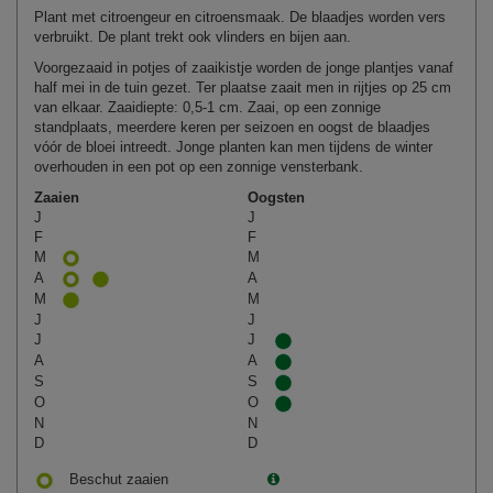
Plant met citroengeur en citroensmaak. De blaadjes worden vers
verbruikt. De plant trekt ook vlinders en bijen aan.
Voorgezaaid in potjes of zaaikistje worden de jonge plantjes vanaf
half mei in de tuin gezet. Ter plaatse zaait men in rijtjes op 25 cm
van elkaar. Zaaidiepte: 0,5‑1 cm. Zaai, op een zonnige
standplaats, meerdere keren per seizoen en oogst de blaadjes
vóór de bloei intreedt. Jonge planten kan men tijdens de winter
overhouden in een pot op een zonnige vensterbank.
Zaaien
Oogsten
J
J
F
F
M
M
A
A
M
M
J
J
J
J
A
A
S
S
O
O
N
N
D
D
Beschut zaaien