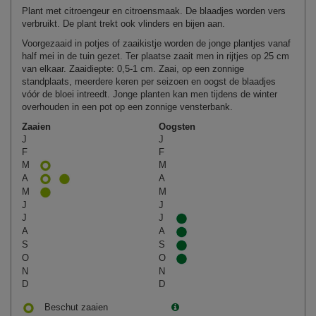
Plant met citroengeur en citroensmaak. De blaadjes worden vers
verbruikt. De plant trekt ook vlinders en bijen aan.
Voorgezaaid in potjes of zaaikistje worden de jonge plantjes vanaf
half mei in de tuin gezet. Ter plaatse zaait men in rijtjes op 25 cm
van elkaar. Zaaidiepte: 0,5‑1 cm. Zaai, op een zonnige
standplaats, meerdere keren per seizoen en oogst de blaadjes
vóór de bloei intreedt. Jonge planten kan men tijdens de winter
overhouden in een pot op een zonnige vensterbank.
Zaaien
Oogsten
J
J
F
F
M
M
A
A
M
M
J
J
J
J
A
A
S
S
O
O
N
N
D
D
Beschut zaaien