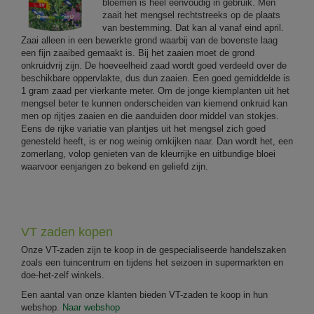
bloemen is heel eenvoudig in gebruik. Men
zaait het mengsel rechtstreeks op de plaats
van bestemming. Dat kan al vanaf eind april.
Zaai alleen in een bewerkte grond waarbij van de bovenste laag
een fijn zaaibed gemaakt is. Bij het zaaien moet de grond
onkruidvrij zijn. De hoeveelheid zaad wordt goed verdeeld over de
beschikbare oppervlakte, dus dun zaaien. Een goed gemiddelde is
1 gram zaad per vierkante meter. Om de jonge kiemplanten uit het
mengsel beter te kunnen onderscheiden van kiemend onkruid kan
men op rijtjes zaaien en die aanduiden door middel van stokjes.
Eens de rijke variatie van plantjes uit het mengsel zich goed
genesteld heeft, is er nog weinig omkijken naar. Dan wordt het, een
zomerlang, volop genieten van de kleurrijke en uitbundige bloei
waarvoor eenjarigen zo bekend en geliefd zijn.
VT zaden kopen
Onze VT-zaden zijn te koop in de gespecialiseerde handelszaken
zoals een tuincentrum en tijdens het seizoen in supermarkten en
doe-het-zelf winkels.
Een aantal van onze klanten bieden VT-zaden te koop in hun
webshop.
Naar webshop