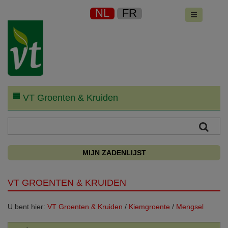
NL
FR
VT Groenten & Kruiden
MIJN ZADENLIJST
VT GROENTEN & KRUIDEN
U bent hier:
VT Groenten & Kruiden
/
Kiemgroente
/
Mengsel