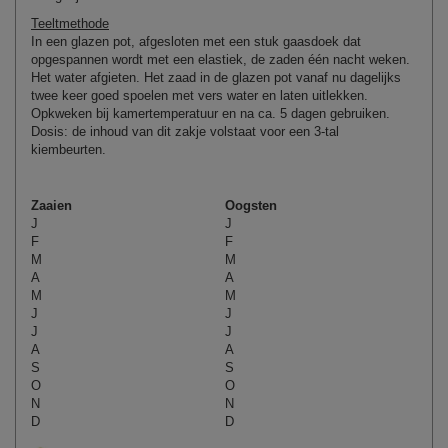
Teeltmethode
In een glazen pot, afgesloten met een stuk gaasdoek dat
opgespannen wordt met een elastiek, de zaden één nacht weken.
Het water afgieten. Het zaad in de glazen pot vanaf nu dagelijks
twee keer goed spoelen met vers water en laten uitlekken.
Opkweken bij kamertemperatuur en na ca. 5 dagen gebruiken.
Dosis: de inhoud van dit zakje volstaat voor een 3-tal
kiembeurten.
Zaaien
Oogsten
J
J
F
F
M
M
A
A
M
M
J
J
J
J
A
A
S
S
O
O
N
N
D
D