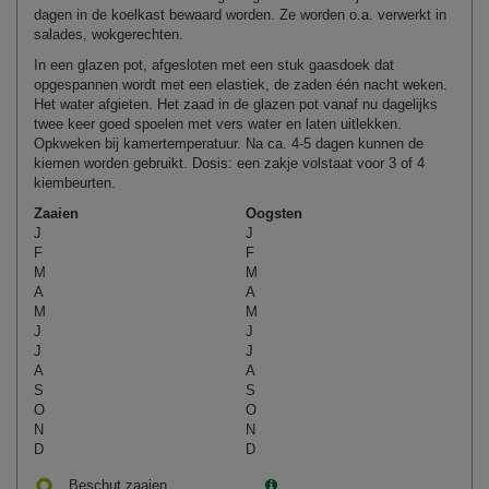
dagen in de koelkast bewaard worden. Ze worden o.a. verwerkt in
salades, wokgerechten.
In een glazen pot, afgesloten met een stuk gaasdoek dat
opgespannen wordt met een elastiek, de zaden één nacht weken.
Het water afgieten. Het zaad in de glazen pot vanaf nu dagelijks
twee keer goed spoelen met vers water en laten uitlekken.
Opkweken bij kamertemperatuur. Na ca. 4‑5 dagen kunnen de
kiemen worden gebruikt. Dosis: een zakje volstaat voor 3 of 4
kiembeurten.
Zaaien
Oogsten
J
J
F
F
M
M
A
A
M
M
J
J
J
J
A
A
S
S
O
O
N
N
D
D
Beschut zaaien