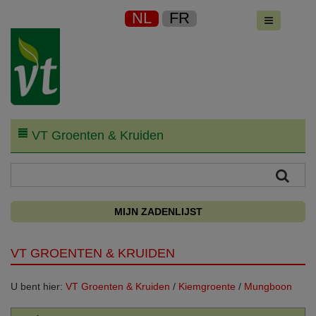
NL
FR
VT Groenten & Kruiden
MIJN ZADENLIJST
VT GROENTEN & KRUIDEN
U bent hier:
VT Groenten & Kruiden
/
Kiemgroente
/
Mungboon