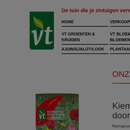
De tuin die je zintuigen ve
HOME
VERKOOP
VT GROENTEN &
VT BLOE
KRUIDEN
BLOEMEN
AJUIN/SJALOT/LOOK
PLANTAA
ONZ
Kiem
door
Kiemgroen