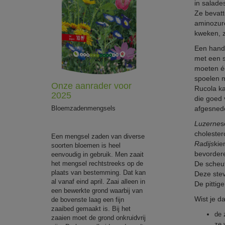
in salade
Ze bevatt
aminozure
kweken, z
Een handi
met een 
moeten éé
spoelen m
Onze aanrader voor
Rucola ka
2025
die goed
Bloemzadenmengsels
afgesned
Luzerne
s
cholester
Een mengsel zaden van diverse
Radijs
kie
soorten bloemen is heel
bevordere
eenvoudig in gebruik. Men zaait
het mengsel rechtstreeks op de
De scheu
plaats van bestemming. Dat kan
Deze stev
al vanaf eind april. Zaai alleen in
De pittig
een bewerkte grond waarbij van
Wist je da
de bovenste laag een fijn
zaaibed gemaakt is. Bij het
de 
zaaien moet de grond onkruidvrij
ze 