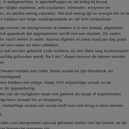
s, in wokgerechten, in aperitiefhapjes en als beleg bij brood.
en talrijke vitamines, anti-oxydanten, mineralen, enzymen en
n, en slechts weinig calorieën. Het kost weinig tijd en energie om ze t
e hebben een hoge voedingswaarde en zijn licht verteerbaar.
ge manier om kiemgroenten te kweken is in een bokaal, afgesloten
stuk gaasdoek dat opgespannen wordt met een elastiek. De zaden
n nacht weken in water, daarna afgieten en twee maal per dag goed
et vers water en laten uitlekken.
n ook worden gekiemd zoals tuinkers, op een dikke laag keukenpapier
 vochtig gehouden wordt. Na 5 tot 7 dagen kunnen de kiemen worden
en.
cheuten hebben een milde, frisse smaak en zijn bloeddruk- en
olverlagend.
men hebben een pittige, frisse, licht anijsachtige smaak en ze
n de spijsvertering.
ten van de
mungboon
staan ook gekend als taugé of sojascheuten.
ige kiem smaakt fris en knapperig.
e, nootachtige smaak van r
ucola
vindt men ook terug in deze kiemen.
t...
zaden voor kiemgroenten speciaal gekweekt worden voor het kiemen, en dat
van biologische oorsprong zijn.