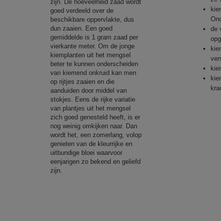
zijn. De hoeveelheid zaad wordt
kie
goed verdeeld over de
Ond
beschikbare oppervlakte, dus
dun zaaien. Een goed
de 
gemiddelde is 1 gram zaad per
opg
vierkante meter. Om de jonge
kie
kiemplanten uit het mengsel
ver
beter te kunnen onderscheiden
kie
van kiemend onkruid kan men
kie
op rijtjes zaaien en die
kra
aanduiden door middel van
stokjes. Eens de rijke variatie
van plantjes uit het mengsel
zich goed genesteld heeft, is er
nog weinig omkijken naar. Dan
wordt het, een zomerlang, volop
genieten van de kleurrijke en
uitbundige bloei waarvoor
eenjarigen zo bekend en geliefd
zijn.