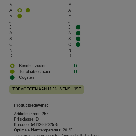
M
M
A
A
M
M
J
J
J
J
A
A
S
S
O
O
N
N
D
D
Beschut zaaien
Ter plaatse zaaien
Oogsten
TOEVOEGEN AAN MIJN WENSLIJST
Productgegevens:
Artikelnummer: 257
Prijsklasse: D
Barcode: 5411266202575
Optimale kiemtemperatuur: 20 °C
Tussen zaaien en oogsten (gemiddeld): 15 dagen