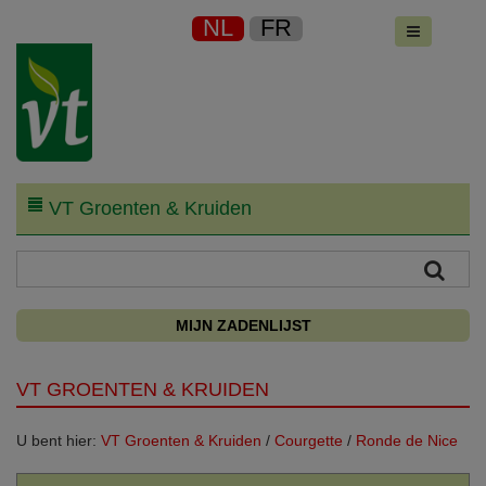
NL
FR
VT Groenten & Kruiden
MIJN ZADENLIJST
VT GROENTEN & KRUIDEN
U bent hier:
VT Groenten & Kruiden
/
Courgette
/
Ronde de Nice