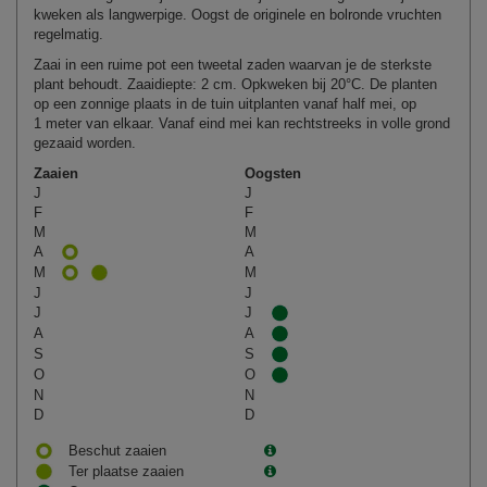
kweken als langwerpige. Oogst de originele en bolronde vruchten
regelmatig.
Zaai in een ruime pot een tweetal zaden waarvan je de sterkste
plant behoudt. Zaaidiepte: 2 cm. Opkweken bij 20°C. De planten
op een zonnige plaats in de tuin uitplanten vanaf half mei, op
1 meter van elkaar. Vanaf eind mei kan rechtstreeks in volle grond
gezaaid worden.
Zaaien
Oogsten
J
J
F
F
M
M
A
A
M
M
J
J
J
J
A
A
S
S
O
O
N
N
D
D
Beschut zaaien
Ter plaatse zaaien