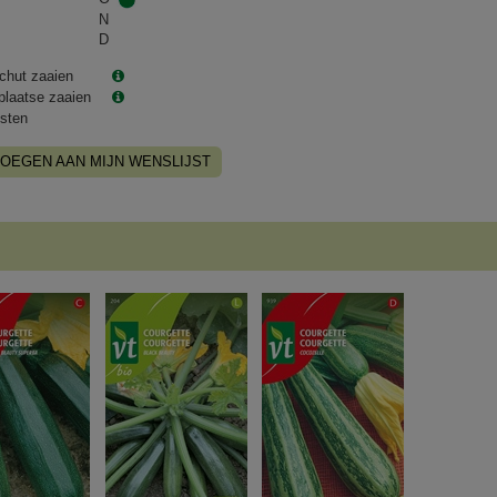
N
D
chut zaaien
plaatse zaaien
sten
OEGEN AAN MIJN WENSLIJST