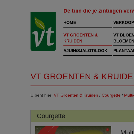
De tuin die je zintuigen ve
HOME
VERKOOP
VT GROENTEN &
VT BLOE
KRUIDEN
BLOEMEN
AJUIN/SJALOT/LOOK
PLANTAA
VT GROENTEN & KRUIDE
U bent hier:
VT Groenten & Kruiden
/
Courgette
/
Multi
Courgette
Mult