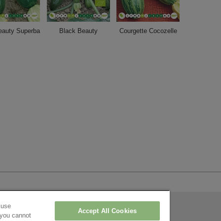
eauty Superba
Black Beauty
Courgette Cocozelle
 use
Contact
Accept All Cookies
 you cannot