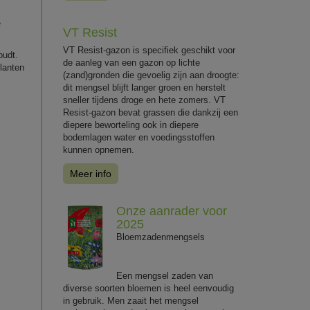
e
VT Resist
VT Resist-gazon is specifiek geschikt voor
oudt.
de aanleg van een gazon op lichte
planten
(zand)gronden die gevoelig zijn aan droogte:
dit mengsel blijft langer groen en herstelt
sneller tijdens droge en hete zomers. VT
Resist-gazon bevat grassen die dankzij een
diepere beworteling ook in diepere
bodemlagen water en voedingsstoffen
kunnen opnemen.
Meer info
Onze aanrader voor
2025
Bloemzadenmengsels
Een mengsel zaden van
diverse soorten bloemen is heel eenvoudig
in gebruik. Men zaait het mengsel