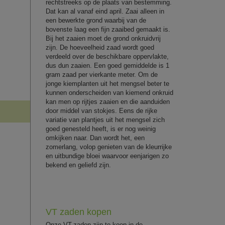
rechtstreeks op de plaats van bestemming.
Dat kan al vanaf eind april. Zaai alleen in
een bewerkte grond waarbij van de
bovenste laag een fijn zaaibed gemaakt is.
Bij het zaaien moet de grond onkruidvrij
zijn. De hoeveelheid zaad wordt goed
verdeeld over de beschikbare oppervlakte,
dus dun zaaien. Een goed gemiddelde is 1
gram zaad per vierkante meter. Om de
jonge kiemplanten uit het mengsel beter te
kunnen onderscheiden van kiemend onkruid
kan men op rijtjes zaaien en die aanduiden
door middel van stokjes. Eens de rijke
variatie van plantjes uit het mengsel zich
goed genesteld heeft, is er nog weinig
omkijken naar. Dan wordt het, een
zomerlang, volop genieten van de kleurrijke
en uitbundige bloei waarvoor eenjarigen zo
bekend en geliefd zijn.
VT zaden kopen
Onze VT-zaden zijn te koop in de