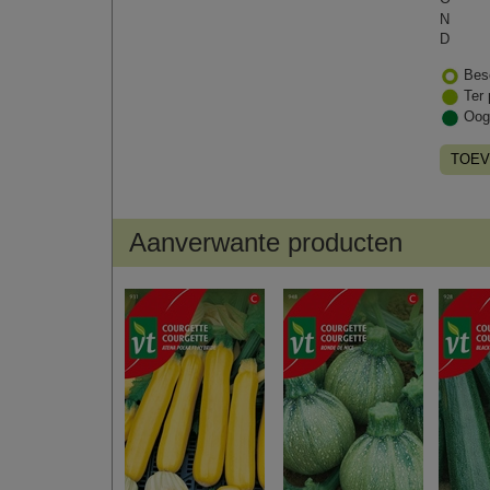
N
D
Bes
Ter 
Oog
TOEV
Aanverwante producten