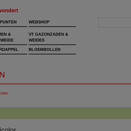
rwondert
PUNTEN
WEBSHOP
MEN &
VT GAZONZADEN &
WEIDE
WEIDES
RDAPPEL
BLOEMBOLLEN
N
color
icolor