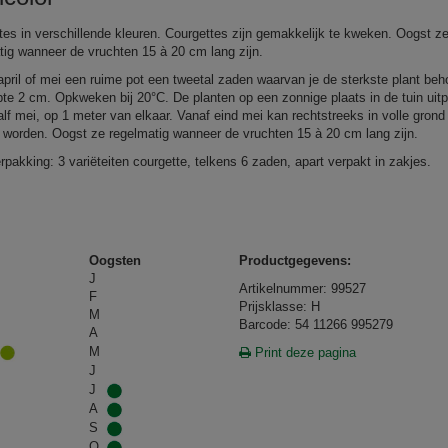
tes in verschillende kleuren. Courgettes zijn gemakkelijk te kweken. Oogst z
tig wanneer de vruchten 15 à 20 cm lang zijn.
 april of mei een ruime pot een tweetal zaden waarvan je de sterkste plant beh
pte 2 cm. Opkweken bij 20°C. De planten op een zonnige plaats in de tuin uit
alf mei, op 1 meter van elkaar. Vanaf eind mei kan rechtstreeks in volle grond
 worden. Oogst ze regelmatig wanneer de vruchten 15 à 20 cm lang zijn.
rpakking: 3 variëteiten courgette, telkens 6 zaden, apart verpakt in zakjes.
Oogsten
Productgegevens:
J
Artikelnummer: 99527
F
Prijsklasse: H
M
Barcode: 54 11266 995279
A
M
Print deze pagina
J
J
A
S
O