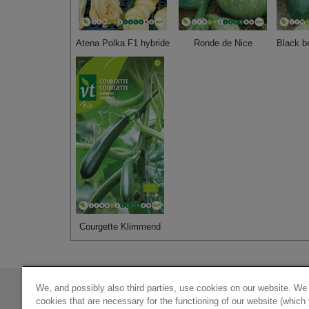
Atena Polka F1 hybride
Ronde de Nice
Black b
Courgette Klimmend
We, and possibly also third parties, use cookies on our website. We
Contact:
cookies that are necessary for the functioning of our website (which