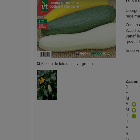
Courget
regelma
Zaai in
Zaaidie
vanaf h
gezaaid
In de ve
Klik op de foto om te vergroten
Zaaien
J
F
M
A
M
J
J
A
S
O