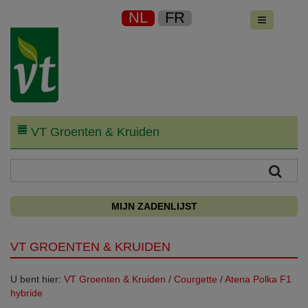
NL
FR
VT Groenten & Kruiden
MIJN ZADENLIJST
VT GROENTEN & KRUIDEN
U bent hier:
VT Groenten & Kruiden
/
Courgette
/
Atena Polka F1
hybride