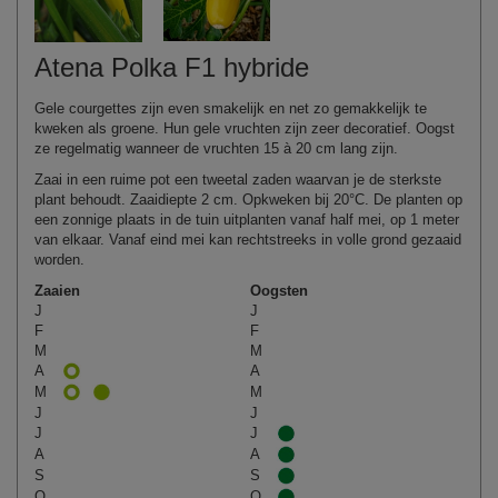
Atena Polka F1 hybride
Gele courgettes zijn even smakelijk en net zo gemakkelijk te
kweken als groene. Hun gele vruchten zijn zeer decoratief. Oogst
ze regelmatig wanneer de vruchten 15 à 20 cm lang zijn.
Zaai in een ruime pot een tweetal zaden waarvan je de sterkste
plant behoudt. Zaaidiepte 2 cm. Opkweken bij 20°C. De planten op
een zonnige plaats in de tuin uitplanten vanaf half mei, op 1 meter
van elkaar. Vanaf eind mei kan rechtstreeks in volle grond gezaaid
worden.
Zaaien
Oogsten
J
J
F
F
M
M
A
A
M
M
J
J
J
J
A
A
S
S
O
O