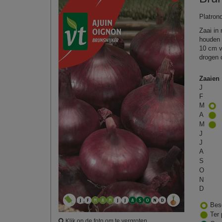
Platron
Zaai in 
houden 
10 cm va
drogen 
Zaaien
J
F
M
A
M
J
J
A
S
O
N
D
Bes
Ter 
Klik op de foto om te vergroten