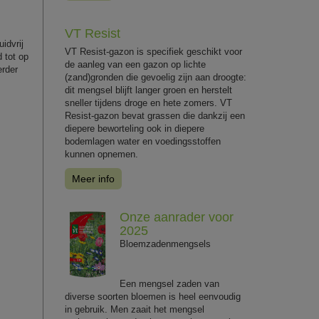
VT Resist
idvrij
VT Resist-gazon is specifiek geschikt voor
 tot op
de aanleg van een gazon op lichte
erder
(zand)gronden die gevoelig zijn aan droogte:
dit mengsel blijft langer groen en herstelt
sneller tijdens droge en hete zomers. VT
Resist-gazon bevat grassen die dankzij een
diepere beworteling ook in diepere
bodemlagen water en voedingsstoffen
kunnen opnemen.
Meer info
Onze aanrader voor
2025
Bloemzadenmengsels
Een mengsel zaden van
diverse soorten bloemen is heel eenvoudig
in gebruik. Men zaait het mengsel