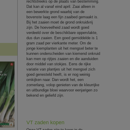
rechtstreeks op de plaats van bestemming.
Dat kan al vanaf eind april. Zaai alleen in
een bewerkte grond waarbij van de
bovenste laag een fijn zaaibed gemaakt is.
Bij het zaaien moet de grond onkruidvrij
zijn. De hoeveelheid zaad wordt goed
verdeeld over de beschikbare oppervlakte,
dus dun zaaien. Een goed gemiddelde is 1
gram zaad per vierkante meter. Om de
jonge kiemplanten uit het mengsel beter te
kunnen onderscheiden van kiemend onkruid
kan men op rijtjes zaaien en die aanduiden
door middel van stokjes. Eens de rijke
variatie van plantjes uit het mengsel zich
goed genesteld heeft, is er nog weinig
omkijken naar. Dan wordt het, een
zomerlang, volop genieten van de kleurrijke
en uitbundige bloei waarvoor eenjarigen zo
bekend en geliefd zijn.
VT zaden kopen
Onze VT-zaden zijn te koop in de