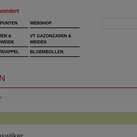
rwondert
PUNTEN
WEBSHOP
MEN &
VT GAZONZADEN &
WEIDE
WEIDES
RDAPPEL
BLOEMBOLLEN
N
er
swijker