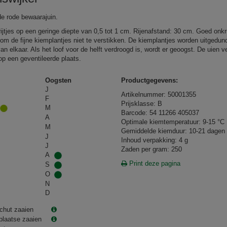
de rode bewaarajuin.
rijtjes op een geringe diepte van 0,5 tot 1 cm. Rijenafstand: 30 cm. Goed onkru
om de fijne kiemplantjes niet te verstikken. De kiemplantjes worden uitgedund
n elkaar. Als het loof voor de helft verdroogd is, wordt er geoogst. De uien v
op een geventileerde plaats.
Oogsten
Productgegevens:
J
Artikelnummer: 50001355
F
Prijsklasse: B
M
Barcode: 54 11266 405037
A
Optimale kiemtemperatuur: 9-15 °C
M
Gemiddelde kiemduur: 10-21 dagen
J
Inhoud verpakking: 4 g
J
Zaden per gram: 250
A
Print deze pagina
S
O
N
D
chut zaaien
plaatse zaaien