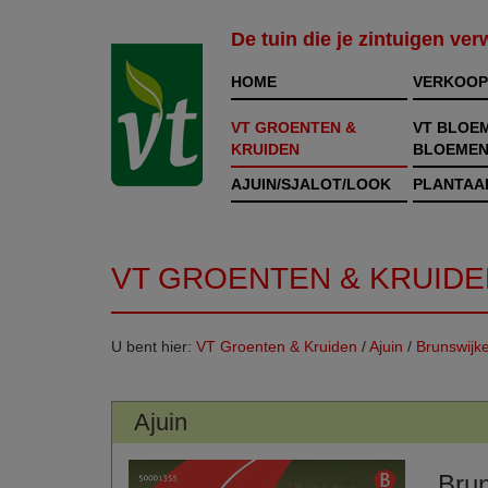
De tuin die je zintuigen ve
HOME
VERKOOP
VT GROENTEN &
VT BLOE
KRUIDEN
BLOEMEN
AJUIN/SJALOT/LOOK
PLANTAA
VT GROENTEN & KRUIDE
U bent hier:
VT Groenten & Kruiden
/
Ajuin
/
Brunswijk
Ajuin
Brun