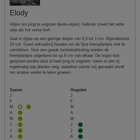
Elody
Uitjes om jong te oogsten (lente-uitjes). Gebruik zowel het witte
uitje als het verse loof.
Zaai in rijtjes op een geringe diepte van 0,5 tot 1 cm. Rijenafstand:
10 cm. Goed onkruidvrij houden om de fijne kiemplantjes niet te
verstikken. Voor een goede loofontwikkeling worden de
kiemplantjes uitgedund tot op 6 cm van elkaar. De oogst kan
gespreid worden door al heel jong te oogsten: neem in een rij
regelmatig wat planten weg, waardoor ruimte vrij gemaakt wordt
om andere verder te laten groeien.
.
Zaaien
Oogsten
J
J
F
F
M
M
A
A
M
M
J
J
J
J
A
A