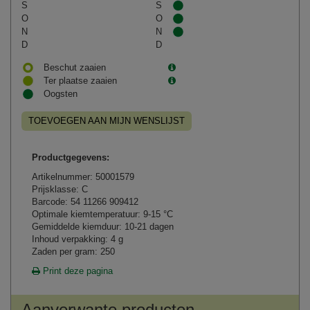
S
S
O
O
N
N
D
D
Beschut zaaien
Ter plaatse zaaien
Oogsten
TOEVOEGEN AAN MIJN WENSLIJST
Productgegevens:
Artikelnummer: 50001579
Prijsklasse: C
Barcode: 54 11266 909412
Optimale kiemtemperatuur: 9-15 °C
Gemiddelde kiemduur: 10-21 dagen
Inhoud verpakking: 4 g
Zaden per gram: 250
Print deze pagina
Aanverwante producten