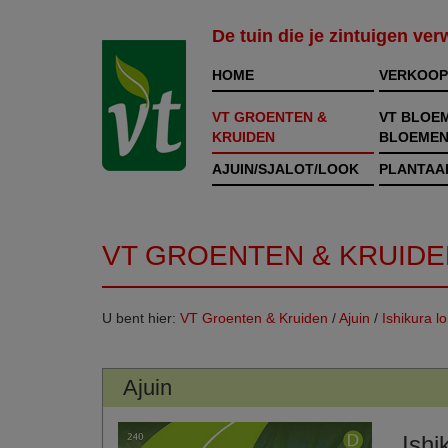
De tuin die je zintuigen ve
HOME
VERKOOP
VT GROENTEN &
VT BLOE
KRUIDEN
BLOEMEN
AJUIN/SJALOT/LOOK
PLANTAA
VT GROENTEN & KRUIDE
U bent hier:
VT Groenten & Kruiden
/
Ajuin
/
Ishikura l
Ajuin
Ishi