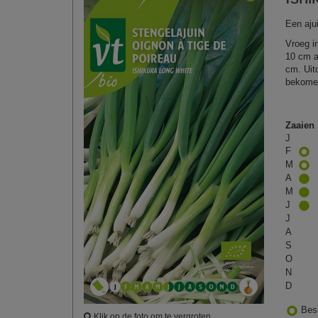
Een ajui
Vroeg i
10 cm af
cm. Uit
bekomen
Zaaien
J
F
M
A
M
J
J
A
S
O
N
D
Bes
Klik op de foto om te vergroten