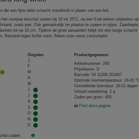
n die een fijne witte schacht ontwikkelt in plaats van een bol.
n het voorjaar beschut zaaien bij 18 tot 20°C, na een 6-tal weken uitplanten op
stand, zoals prei. Ook gemakkelijk ter plaatse te zaaien in rijtjes. Zaaidiepte
dunnen tot op 10 cm. Tijdens de groei aanaarden helpt om een lange schacht 
. Bestand tegen lichte vorst. Alleen voor verse consumptie.
Oogsten
Productgegevens:
J
Artikelnummer: 240
F
Prijsklasse: D
M
Barcode: 54 11266 202407
A
Optimale kiemtemperatuur: 18-20 °
M
Gemiddelde kiemduur: 10-21 dagen
J
Inhoud verpakking: 2 g
J
Zaden per gram: 450
A
Print deze pagina
S
O
N
D
chut zaaien