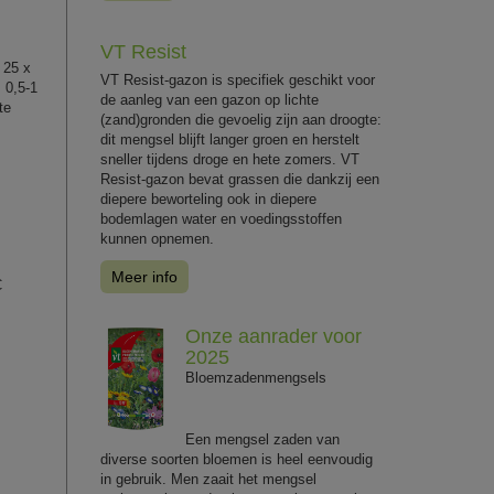
VT Resist
 25 x
VT Resist-gazon is specifiek geschikt voor
: 0,5-1
de aanleg van een gazon op lichte
te
(zand)gronden die gevoelig zijn aan droogte:
dit mengsel blijft langer groen en herstelt
sneller tijdens droge en hete zomers. VT
Resist-gazon bevat grassen die dankzij een
diepere beworteling ook in diepere
bodemlagen water en voedingsstoffen
kunnen opnemen.
Meer info
C
Onze aanrader voor
2025
Bloemzadenmengsels
Een mengsel zaden van
diverse soorten bloemen is heel eenvoudig
in gebruik. Men zaait het mengsel