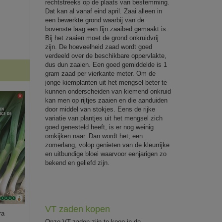
rechtstreeks op de plaats van bestemming.
Dat kan al vanaf eind april. Zaai alleen in
een bewerkte grond waarbij van de
bovenste laag een fijn zaaibed gemaakt is.
Bij het zaaien moet de grond onkruidvrij
zijn. De hoeveelheid zaad wordt goed
verdeeld over de beschikbare oppervlakte,
dus dun zaaien. Een goed gemiddelde is 1
gram zaad per vierkante meter. Om de
jonge kiemplanten uit het mengsel beter te
kunnen onderscheiden van kiemend onkruid
kan men op rijtjes zaaien en die aanduiden
door middel van stokjes. Eens de rijke
variatie van plantjes uit het mengsel zich
goed genesteld heeft, is er nog weinig
omkijken naar. Dan wordt het, een
zomerlang, volop genieten van de kleurrijke
en uitbundige bloei waarvoor eenjarigen zo
bekend en geliefd zijn.
VT zaden kopen
ra
Onze VT-zaden zijn te koop in de