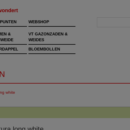
rwondert
PUNTEN
WEBSHOP
MEN &
VT GAZONZADEN &
WEIDE
WEIDES
RDAPPEL
BLOEMBOLLEN
N
ong white
kura long white