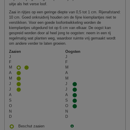
uitje als het verse loof.
Zaai in rijtjes op een geringe diepte van 0,5 tot 1 cm. Rijenafstand:
10 cm. Goed onkruidvrij houden om de fijne kiemplantjes niet te
verstikken. Voor een goede loofontwikkeling worden de
kiemplantjes uitgedund tot op 6 cm van elkaar. De oogst kan
gespreid worden door al heel jong te oogsten: neem in een rij
regelmatig wat planten weg, waardoor ruimte vrij gemaakt wordt
om andere verder te laten groeien.
Zaaien
Oogsten
J
J
F
F
M
M
A
A
M
M
J
J
J
J
A
A
S
S
O
O
N
N
D
D
Beschut zaaien