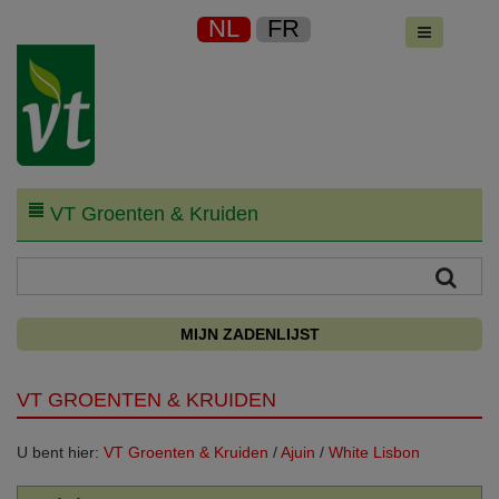
NL
FR
VT Groenten & Kruiden
MIJN ZADENLIJST
VT GROENTEN & KRUIDEN
U bent hier:
VT Groenten & Kruiden
/
Ajuin
/
White Lisbon